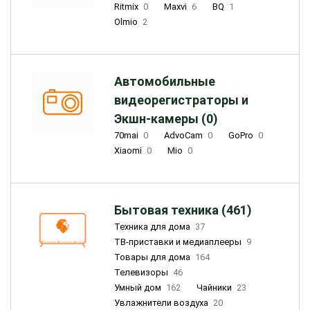
Ritmix
0
Maxvi
6
BQ
1
Olmio
2
Автомобильные
видеорегистраторы и
Экшн-камеры (0)
70mai
0
AdvoCam
0
GoPro
0
Xiaomi
0
Mio
0
Бытовая техника (461)
Техника для дома
37
ТВ-приставки и медиаплееры
9
Товары для дома
164
Телевизоры
46
Умный дом
162
Чайники
23
Увлажнители воздуха
20