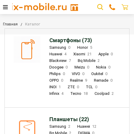
Главная
Каталог
Смартфоны (73)
Samsung
0
Honor
5
Huawei
4
Xiaomi
21
Apple
0
Blackview
7
Bq Mobile
2
Doogee
0
Meizu
0
Nokia
0
Philips
0
VIVO
0
Oukitel
0
OPPO
0
Realme
9
Remade
0
INOI
1
ZTE
0
TCL
0
Infinix
4
Tecno
18
Coolpad
2
Планшеты (22)
Samsung
2
Huawei
12
Bq Mobile
2
DIGMA
0