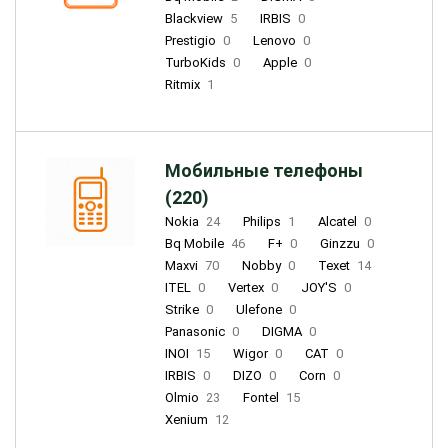
Blackview
5
IRBIS
0
Prestigio
0
Lenovo
0
TurboKids
0
Apple
0
Ritmix
1
Мобильные телефоны
(220)
Nokia
24
Philips
1
Alcatel
0
Bq Mobile
46
F+
0
Ginzzu
0
Maxvi
70
Nobby
0
Texet
14
ITEL
0
Vertex
0
JOY'S
0
Strike
0
Ulefone
0
Panasonic
0
DIGMA
0
INOI
15
Wigor
0
CAT
0
IRBIS
0
DIZO
0
Corn
0
Olmio
23
Fontel
15
Xenium
12