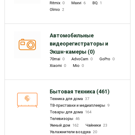
Ritmix
0
Maxvi
6
BQ
1
Olmio
2
Автомобильные
видеорегистраторы и
Экшн-камеры (0)
70mai
0
AdvoCam
0
GoPro
0
Xiaomi
0
Mio
0
Бытовая техника (461)
Техника для дома
37
ТВ-приставки и медиаплееры
9
Товары для дома
164
Телевизоры
46
Умный дом
162
Чайники
23
Увлажнители воздуха
20