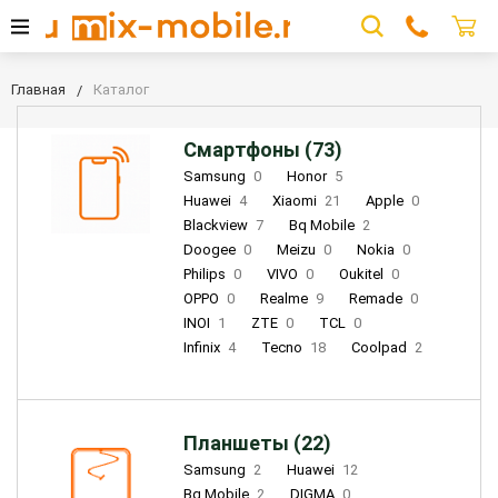
Главная
Каталог
Смартфоны (73)
Samsung
0
Honor
5
Huawei
4
Xiaomi
21
Apple
0
Blackview
7
Bq Mobile
2
Doogee
0
Meizu
0
Nokia
0
Philips
0
VIVO
0
Oukitel
0
OPPO
0
Realme
9
Remade
0
INOI
1
ZTE
0
TCL
0
Infinix
4
Tecno
18
Coolpad
2
Планшеты (22)
Samsung
2
Huawei
12
Bq Mobile
2
DIGMA
0