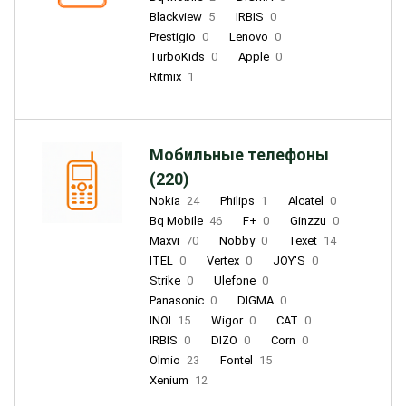
Blackview
5
IRBIS
0
Prestigio
0
Lenovo
0
TurboKids
0
Apple
0
Ritmix
1
Мобильные телефоны
(220)
Nokia
24
Philips
1
Alcatel
0
Bq Mobile
46
F+
0
Ginzzu
0
Maxvi
70
Nobby
0
Texet
14
ITEL
0
Vertex
0
JOY'S
0
Strike
0
Ulefone
0
Panasonic
0
DIGMA
0
INOI
15
Wigor
0
CAT
0
IRBIS
0
DIZO
0
Corn
0
Olmio
23
Fontel
15
Xenium
12