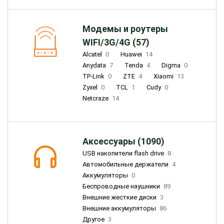
Модемы и роутеры
WIFI/3G/4G (57)
Alcatel
0
Huawei
14
Anydata
7
Tenda
4
Digma
0
TP-Link
0
ZTE
4
Xiaomi
13
Zyxel
0
TCL
1
Cudy
0
Netcraze
14
Аксессуары (1090)
USB накопители flash drive
8
Автомобильные держатели
4
Аккумуляторы
0
Беспроводные наушники
89
Внешние жесткие диски
3
Внешние аккумуляторы
86
Другое
3