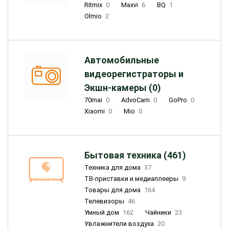
Ritmix
0
Maxvi
6
BQ
1
Olmio
2
Автомобильные
видеорегистраторы и
Экшн-камеры (0)
70mai
0
AdvoCam
0
GoPro
0
Xiaomi
0
Mio
0
Бытовая техника (461)
Техника для дома
37
ТВ-приставки и медиаплееры
9
Товары для дома
164
Телевизоры
46
Умный дом
162
Чайники
23
Увлажнители воздуха
20