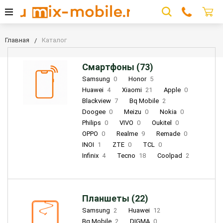
Главная
Каталог
Смартфоны (73)
Samsung
0
Honor
5
Huawei
4
Xiaomi
21
Apple
0
Blackview
7
Bq Mobile
2
Doogee
0
Meizu
0
Nokia
0
Philips
0
VIVO
0
Oukitel
0
OPPO
0
Realme
9
Remade
0
INOI
1
ZTE
0
TCL
0
Infinix
4
Tecno
18
Coolpad
2
Планшеты (22)
Samsung
2
Huawei
12
Bq Mobile
2
DIGMA
0