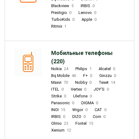
Blackview
5
IRBIS
0
Prestigio
0
Lenovo
0
TurboKids
0
Apple
0
Ritmix
1
Мобильные телефоны
(220)
Nokia
24
Philips
1
Alcatel
0
Bq Mobile
46
F+
0
Ginzzu
0
Maxvi
70
Nobby
0
Texet
14
ITEL
0
Vertex
0
JOY'S
0
Strike
0
Ulefone
0
Panasonic
0
DIGMA
0
INOI
15
Wigor
0
CAT
0
IRBIS
0
DIZO
0
Corn
0
Olmio
23
Fontel
15
Xenium
12