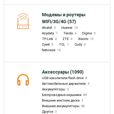
Модемы и роутеры
WIFI/3G/4G (57)
Alcatel
0
Huawei
14
Anydata
7
Tenda
4
Digma
0
TP-Link
0
ZTE
4
Xiaomi
13
Zyxel
0
TCL
1
Cudy
0
Netcraze
14
Аксессуары (1090)
USB накопители flash drive
8
Автомобильные держатели
4
Аккумуляторы
0
Беспроводные наушники
89
Внешние жесткие диски
3
Внешние аккумуляторы
86
Другое
3