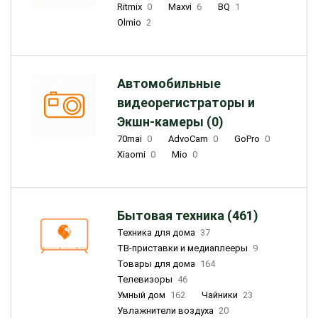
Ritmix
0
Maxvi
6
BQ
1
Olmio
2
Автомобильные
видеорегистраторы и
Экшн-камеры (0)
70mai
0
AdvoCam
0
GoPro
0
Xiaomi
0
Mio
0
Бытовая техника (461)
Техника для дома
37
ТВ-приставки и медиаплееры
9
Товары для дома
164
Телевизоры
46
Умный дом
162
Чайники
23
Увлажнители воздуха
20