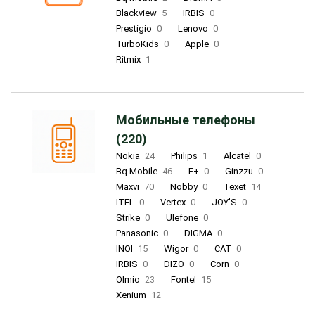
Blackview
5
IRBIS
0
Prestigio
0
Lenovo
0
TurboKids
0
Apple
0
Ritmix
1
Мобильные телефоны
(220)
Nokia
24
Philips
1
Alcatel
0
Bq Mobile
46
F+
0
Ginzzu
0
Maxvi
70
Nobby
0
Texet
14
ITEL
0
Vertex
0
JOY'S
0
Strike
0
Ulefone
0
Panasonic
0
DIGMA
0
INOI
15
Wigor
0
CAT
0
IRBIS
0
DIZO
0
Corn
0
Olmio
23
Fontel
15
Xenium
12