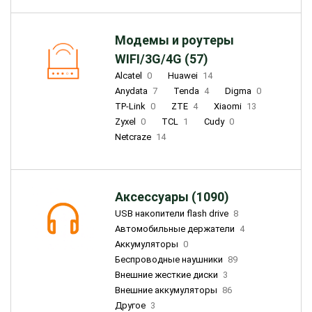
Модемы и роутеры
WIFI/3G/4G (57)
Alcatel
0
Huawei
14
Anydata
7
Tenda
4
Digma
0
TP-Link
0
ZTE
4
Xiaomi
13
Zyxel
0
TCL
1
Cudy
0
Netcraze
14
Аксессуары (1090)
USB накопители flash drive
8
Автомобильные держатели
4
Аккумуляторы
0
Беспроводные наушники
89
Внешние жесткие диски
3
Внешние аккумуляторы
86
Другое
3