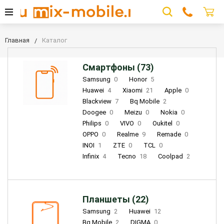
Главная
Каталог
Смартфоны (73)
Samsung
0
Honor
5
Huawei
4
Xiaomi
21
Apple
0
Blackview
7
Bq Mobile
2
Doogee
0
Meizu
0
Nokia
0
Philips
0
VIVO
0
Oukitel
0
OPPO
0
Realme
9
Remade
0
INOI
1
ZTE
0
TCL
0
Infinix
4
Tecno
18
Coolpad
2
Планшеты (22)
Samsung
2
Huawei
12
Bq Mobile
2
DIGMA
0