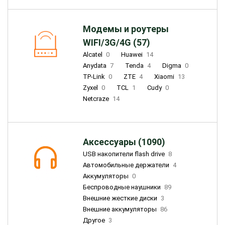
Модемы и роутеры
WIFI/3G/4G (57)
Alcatel
0
Huawei
14
Anydata
7
Tenda
4
Digma
0
TP-Link
0
ZTE
4
Xiaomi
13
Zyxel
0
TCL
1
Cudy
0
Netcraze
14
Аксессуары (1090)
USB накопители flash drive
8
Автомобильные держатели
4
Аккумуляторы
0
Беспроводные наушники
89
Внешние жесткие диски
3
Внешние аккумуляторы
86
Другое
3