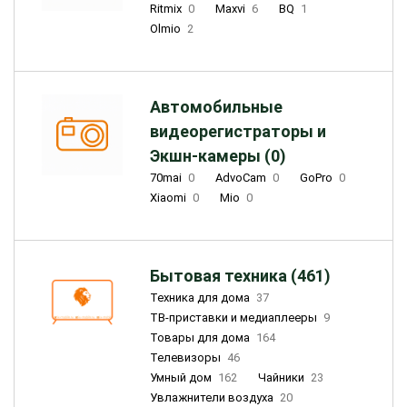
Ritmix
0
Maxvi
6
BQ
1
Olmio
2
Автомобильные
видеорегистраторы и
Экшн-камеры (0)
70mai
0
AdvoCam
0
GoPro
0
Xiaomi
0
Mio
0
Бытовая техника (461)
Техника для дома
37
ТВ-приставки и медиаплееры
9
Товары для дома
164
Телевизоры
46
Умный дом
162
Чайники
23
Увлажнители воздуха
20