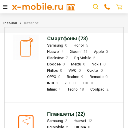
Главная
Каталог
Смартфоны (73)
Samsung
0
Honor
5
Huawei
4
Xiaomi
21
Apple
0
Blackview
7
Bq Mobile
2
Doogee
0
Meizu
0
Nokia
0
Philips
0
VIVO
0
Oukitel
0
OPPO
0
Realme
9
Remade
0
INOI
1
ZTE
0
TCL
0
Infinix
4
Tecno
18
Coolpad
2
Планшеты (22)
Samsung
2
Huawei
12
Bq Mobile
2
DIGMA
0