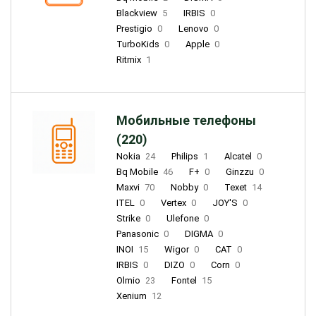
Blackview
5
IRBIS
0
Prestigio
0
Lenovo
0
TurboKids
0
Apple
0
Ritmix
1
Мобильные телефоны
(220)
Nokia
24
Philips
1
Alcatel
0
Bq Mobile
46
F+
0
Ginzzu
0
Maxvi
70
Nobby
0
Texet
14
ITEL
0
Vertex
0
JOY'S
0
Strike
0
Ulefone
0
Panasonic
0
DIGMA
0
INOI
15
Wigor
0
CAT
0
IRBIS
0
DIZO
0
Corn
0
Olmio
23
Fontel
15
Xenium
12