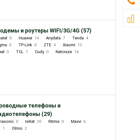
одемы и роутеры WIFI/3G/4G (57)
catel
0
Huawei
14
Anydata
7
Tenda
4
igma
0
TP-Link
0
ZTE
4
Xiaomi
13
xel
0
TCL
1
Cudy
0
Netcraze
14
роводные телефоны и
адиотелефоны (29)
nasonic
0
teXet
20
Ritmix
0
Maxvi
6
Q
1
Olmio
2