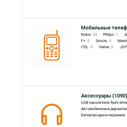
Мобильные телеф
Nokia
24
Philips
1
A
F+
0
Ginzzu
0
Maxv
ITEL
0
Vertex
0
JOY
Ulefone
0
Panasonic
0
Wigor
0
CAT
0
IRBI
Olmio
23
Fontel
15
Аксессуары (1090
USB накопители flash driv
Автомобильные держате
Беспроводные наушники
Внешние жесткие диски