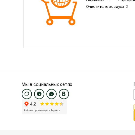
Очиститель воздуха
2
Пылесосы
9
Смартфо
Смартфоны Samsung
20
Смартфоны OnePlus/Pixel/U
Электронные книги EU
3
Мы в социальных сетях