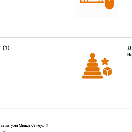
 (1)
Д
Иг
лавиатуры Мышь Стилус
3
и
30