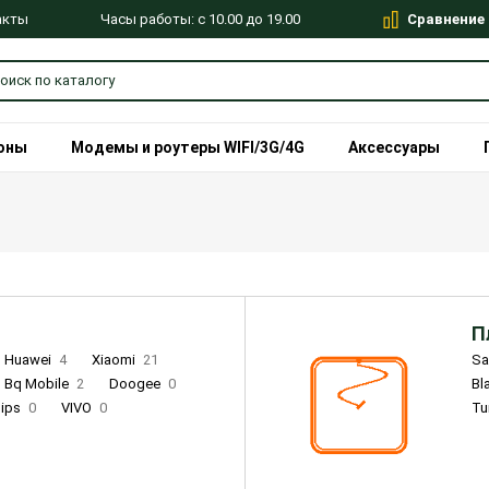
Сравнение
Часы работы: с 10.00 до 19.00
акты
оны
Модемы и роутеры WIFI/3G/4G
Аксессуары
П
Huawei
4
Xiaomi
21
S
Bq Mobile
2
Doogee
0
Bl
lips
0
VIVO
0
Tu
alme
9
Remade
0
Infinix
4
Tecno
18