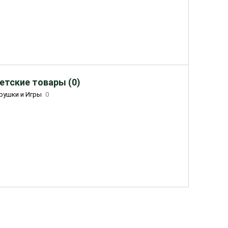
етские товары (0)
рушки и Игры
0