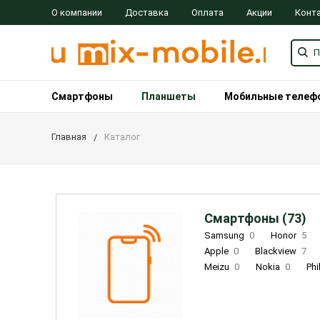
О компании
Доставка
Оплата
Акции
Конт
Смартфоны
Планшеты
Мобильные телеф
Главная
Каталог
Смартфоны (73)
Samsung
0
Honor
5
Apple
0
Blackview
7
Meizu
0
Nokia
0
Phi
Oukitel
0
OPPO
0
Re
INOI
1
ZTE
0
TCL
0
Coolpad
2