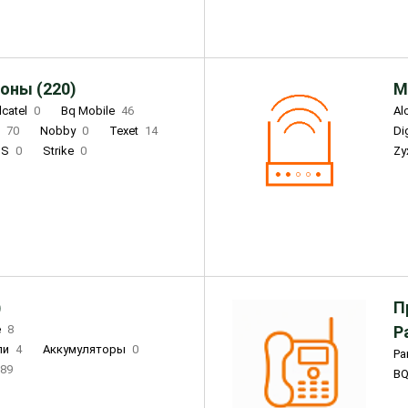
оны (220)
М
lcatel
0
Bq Mobile
46
Al
i
70
Nobby
0
Texet
14
D
'S
0
Strike
0
Zy
DIGMA
0
INOI
15
S
0
DIZO
0
Corn
0
Xenium
12
)
П
e
8
Р
ли
4
Аккумуляторы
0
Pa
89
B
3