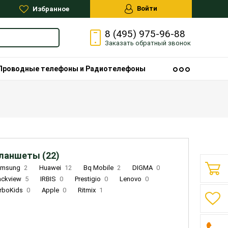
Войти
Избранное
8 (495) 975-96-88
Заказать
обратный
звонок
Проводные телефоны и Радиотелефоны
ланшеты (22)
amsung
2
Huawei
12
Bq Mobile
2
DIGMA
0
ackview
5
IRBIS
0
Prestigio
0
Lenovo
0
rboKids
0
Apple
0
Ritmix
1