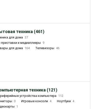
ытовая техника (461)
хника для дома
37
-приставки и медиаплееры
9
вары для дома
164
Телевизоры
46
ный дом
162
Чайники
23
лажнители воздуха
20
омпьютерная техника (121)
риферийные устройства компьютера
112
ониторы
0
Игровые консоли
4
Ноутбуки
4
деокарты
1