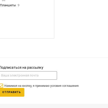
Планшеты
9
ны Apple
35
Фен Dyson
0
nigerz и тд
31
Часы
0
Подписаться на рассылку
Нажимая на кнопку, я принимаю условия соглашения.
ОТПРАВИТЬ