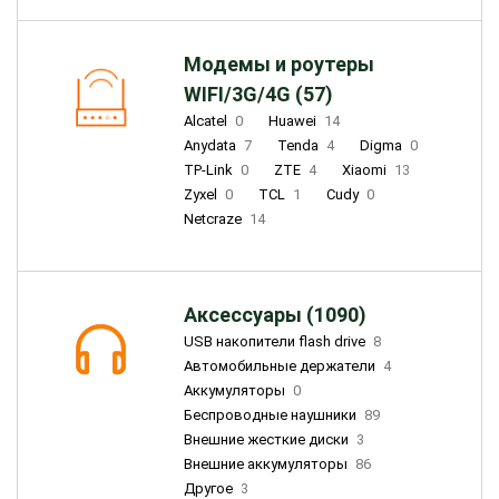
Модемы и роутеры
WIFI/3G/4G (57)
Alcatel
0
Huawei
14
Anydata
7
Tenda
4
Digma
0
TP-Link
0
ZTE
4
Xiaomi
13
Zyxel
0
TCL
1
Cudy
0
Netcraze
14
Аксессуары (1090)
USB накопители flash drive
8
Автомобильные держатели
4
Аккумуляторы
0
Беспроводные наушники
89
Внешние жесткие диски
3
Внешние аккумуляторы
86
Другое
3