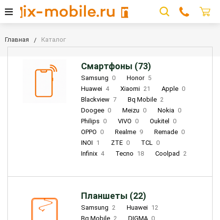
Главная
Каталог
Смартфоны (73)
Samsung
0
Honor
5
Huawei
4
Xiaomi
21
Apple
0
Blackview
7
Bq Mobile
2
Doogee
0
Meizu
0
Nokia
0
Philips
0
VIVO
0
Oukitel
0
OPPO
0
Realme
9
Remade
0
INOI
1
ZTE
0
TCL
0
Infinix
4
Tecno
18
Coolpad
2
Планшеты (22)
Samsung
2
Huawei
12
Bq Mobile
2
DIGMA
0