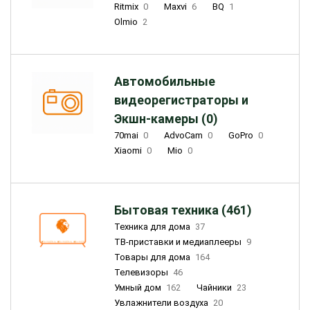
Ritmix
0
Maxvi
6
BQ
1
Olmio
2
Автомобильные
видеорегистраторы и
Экшн-камеры (0)
70mai
0
AdvoCam
0
GoPro
0
Xiaomi
0
Mio
0
Бытовая техника (461)
Техника для дома
37
ТВ-приставки и медиаплееры
9
Товары для дома
164
Телевизоры
46
Умный дом
162
Чайники
23
Увлажнители воздуха
20