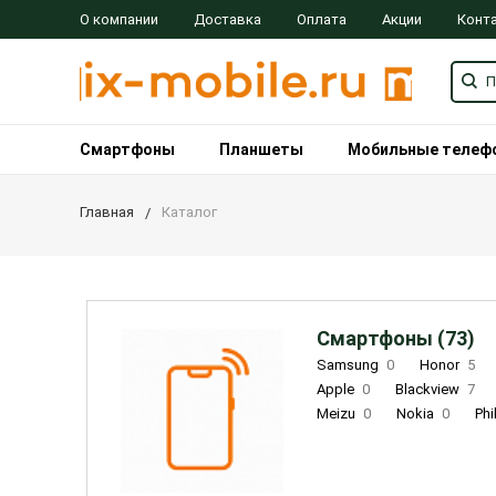
О компании
Доставка
Оплата
Акции
Конт
Смартфоны
Планшеты
Мобильные телеф
Главная
Каталог
Смартфоны (73)
Samsung
0
Honor
5
Apple
0
Blackview
7
Meizu
0
Nokia
0
Phi
Oukitel
0
OPPO
0
Re
INOI
1
ZTE
0
TCL
0
Coolpad
2