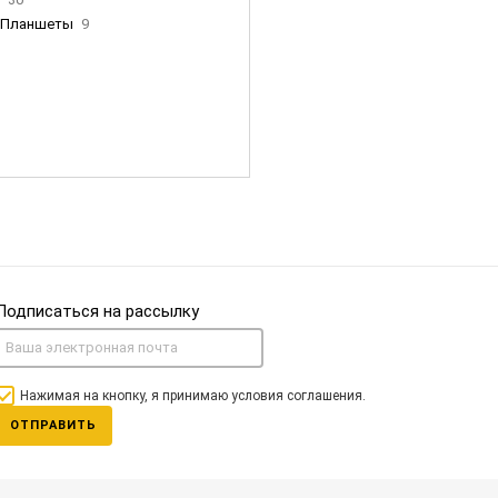
Планшеты
9
ны Apple
35
Фен Dyson
0
nigerz и тд
31
Часы
0
Подписаться на рассылку
Нажимая на кнопку, я принимаю условия соглашения.
ОТПРАВИТЬ