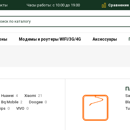
Сравнение
Часы работы: с 10.00 до 19.00
акты
оны
Модемы и роутеры WIFI/3G/4G
Аксессуары
П
Huawei
4
Xiaomi
21
S
Bq Mobile
2
Doogee
0
Bl
lips
0
VIVO
0
Tu
alme
9
Remade
0
Infinix
4
Tecno
18