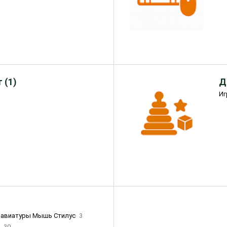
 (1)
Д
Иг
лавиатуры Мышь Стилус
3
и
30