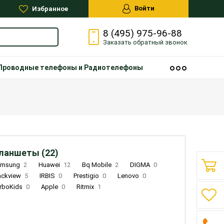
Войти
Избранное
8 (495) 975-96-88
Заказать
обратный
звонок
Проводные телефоны и Радиотелефоны
ланшеты (22)
amsung
2
Huawei
12
Bq Mobile
2
DIGMA
0
ackview
5
IRBIS
0
Prestigio
0
Lenovo
0
rboKids
0
Apple
0
Ritmix
1