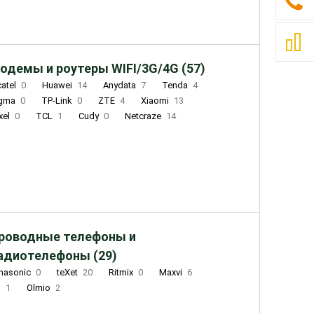
одемы и роутеры WIFI/3G/4G (57)
catel
0
Huawei
14
Anydata
7
Tenda
4
igma
0
TP-Link
0
ZTE
4
Xiaomi
13
xel
0
TCL
1
Cudy
0
Netcraze
14
роводные телефоны и
адиотелефоны (29)
nasonic
0
teXet
20
Ritmix
0
Maxvi
6
Q
1
Olmio
2