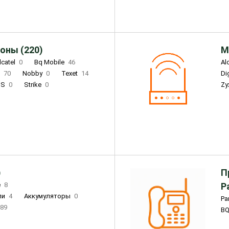
оны (220)
М
lcatel
0
Bq Mobile
46
Al
i
70
Nobby
0
Texet
14
D
'S
0
Strike
0
Zy
DIGMA
0
INOI
15
S
0
DIZO
0
Corn
0
Xenium
12
)
П
e
8
Р
ли
4
Аккумуляторы
0
Pa
89
B
3