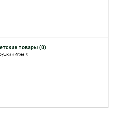
етские товары (0)
рушки и Игры
0