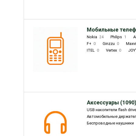
Мобильные телеф
Nokia
24
Philips
1
A
F+
0
Ginzzu
0
Maxv
ITEL
0
Vertex
0
JOY
Ulefone
0
Panasonic
0
Wigor
0
CAT
0
IRBI
Olmio
23
Fontel
15
Аксессуары (1090
USB накопители flash driv
Автомобильные держате
Беспроводные наушники
Внешние жесткие диски