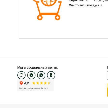
Очиститель воздуха
2
Пылесосы
9
Смартфо
Смартфоны Samsung
20
Смартфоны OnePlus/Pixel/U
Электронные книги EU
3
Мы в социальных сетях