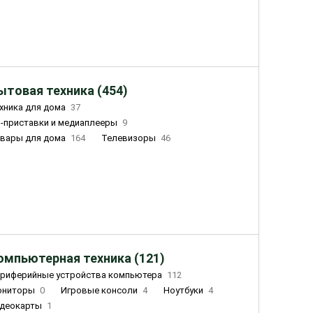
ытовая техника (454)
хника для дома
37
-приставки и медиаплееры
9
вары для дома
164
Телевизоры
46
ный дом
155
Чайники
23
лажнители воздуха
20
омпьютерная техника (121)
риферийные устройства компьютера
112
ониторы
0
Игровые консоли
4
Ноутбуки
4
деокарты
1