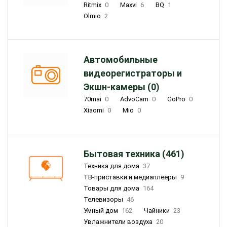
Ritmix
0
Maxvi
6
BQ
1
Olmio
2
Автомобильные
видеорегистраторы и
Экшн-камеры (0)
70mai
0
AdvoCam
0
GoPro
0
Xiaomi
0
Mio
0
Бытовая техника (461)
Техника для дома
37
ТВ-приставки и медиаплееры
9
Товары для дома
164
Телевизоры
46
Умный дом
162
Чайники
23
Увлажнители воздуха
20