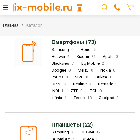
Главная
Каталог
Смартфоны (73)
Samsung
0
Honor
5
Huawei
4
Xiaomi
21
Apple
0
Blackview
7
Bq Mobile
2
Doogee
0
Meizu
0
Nokia
0
Philips
0
VIVO
0
Oukitel
0
OPPO
0
Realme
9
Remade
0
INOI
1
ZTE
0
TCL
0
Infinix
4
Tecno
18
Coolpad
2
Планшеты (22)
Samsung
2
Huawei
12
Bq Mobile
2
DIGMA
0