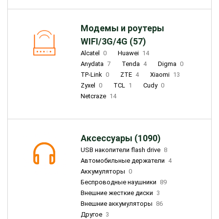
Модемы и роутеры
WIFI/3G/4G (57)
Alcatel
0
Huawei
14
Anydata
7
Tenda
4
Digma
0
TP-Link
0
ZTE
4
Xiaomi
13
Zyxel
0
TCL
1
Cudy
0
Netcraze
14
Аксессуары (1090)
USB накопители flash drive
8
Автомобильные держатели
4
Аккумуляторы
0
Беспроводные наушники
89
Внешние жесткие диски
3
Внешние аккумуляторы
86
Другое
3