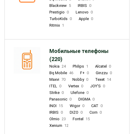
Blackview
5
IRBIS
0
Prestigio
0
Lenovo
0
TurboKids
0
Apple
0
Ritmix
1
Мобильные телефоны
(220)
Nokia
24
Philips
1
Alcatel
0
Bq Mobile
46
F+
0
Ginzzu
0
Maxvi
70
Nobby
0
Texet
14
ITEL
0
Vertex
0
JOY'S
0
Strike
0
Ulefone
0
Panasonic
0
DIGMA
0
INOI
15
Wigor
0
CAT
0
IRBIS
0
DIZO
0
Corn
0
Olmio
23
Fontel
15
Xenium
12