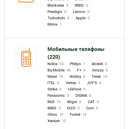
Blackview
5
IRBIS
0
Prestigio
0
Lenovo
0
TurboKids
0
Apple
0
Ritmix
1
Мобильные телефоны
(220)
Nokia
24
Philips
1
Alcatel
0
Bq Mobile
46
F+
0
Ginzzu
0
Maxvi
70
Nobby
0
Texet
14
ITEL
0
Vertex
0
JOY'S
0
Strike
0
Ulefone
0
Panasonic
0
DIGMA
0
INOI
15
Wigor
0
CAT
0
IRBIS
0
DIZO
0
Corn
0
Olmio
23
Fontel
15
Xenium
12