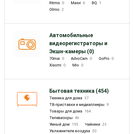
Ritmix
0
Maxvi
6
BQ
1
Olmio
2
Автомобильные
видеорегистраторы и
Экшн-камеры (0)
70mai
0
AdvoCam
0
GoPro
0
Xiaomi
0
Mio
0
Бытовая техника (454)
Техника для дома
37
ТВ-приставки и медиаплееры
9
Товары для дома
164
Телевизоры
46
Умный дом
155
Чайники
23
Увлажнители воздуха
20