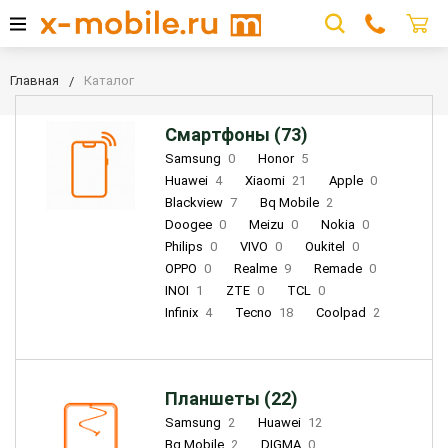
Главная
Каталог
Смартфоны (73)
Samsung
0
Honor
5
Huawei
4
Xiaomi
21
Apple
0
Blackview
7
Bq Mobile
2
Doogee
0
Meizu
0
Nokia
0
Philips
0
VIVO
0
Oukitel
0
OPPO
0
Realme
9
Remade
0
INOI
1
ZTE
0
TCL
0
Infinix
4
Tecno
18
Coolpad
2
Планшеты (22)
Samsung
2
Huawei
12
Bq Mobile
2
DIGMA
0