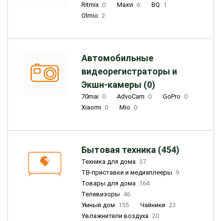
Ritmix
0
Maxvi
6
BQ
1
Olmio
2
Автомобильные
видеорегистраторы и
Экшн-камеры (0)
70mai
0
AdvoCam
0
GoPro
0
Xiaomi
0
Mio
0
Бытовая техника (454)
Техника для дома
37
ТВ-приставки и медиаплееры
9
Товары для дома
164
Телевизоры
46
Умный дом
155
Чайники
23
Увлажнители воздуха
20