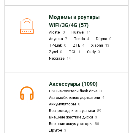
Модемы и роутеры
WIFI/3G/4G (57)
Alcatel
0
Huawei
14
Anydata
7
Tenda
4
Digma
0
TP-Link
0
ZTE
4
Xiaomi
13
Zyxel
0
TCL
1
Cudy
0
Netcraze
14
Аксессуары (1090)
USB накопители flash drive
8
Автомобильные держатели
4
Аккумуляторы
0
Беспроводные наушники
89
Внешние жесткие диски
3
Внешние аккумуляторы
86
Другое
3