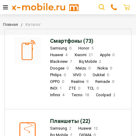
Главная
Каталог
Смартфоны (73)
Samsung
0
Honor
5
Huawei
4
Xiaomi
21
Apple
0
Blackview
7
Bq Mobile
2
Doogee
0
Meizu
0
Nokia
0
Philips
0
VIVO
0
Oukitel
0
OPPO
0
Realme
9
Remade
0
INOI
1
ZTE
0
TCL
0
Infinix
4
Tecno
18
Coolpad
2
Планшеты (22)
Samsung
2
Huawei
12
Bq Mobile
2
DIGMA
0