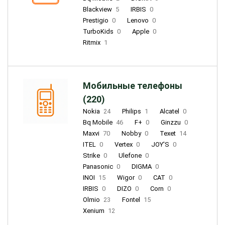
Blackview
5
IRBIS
0
Prestigio
0
Lenovo
0
TurboKids
0
Apple
0
Ritmix
1
Мобильные телефоны
(220)
Nokia
24
Philips
1
Alcatel
0
Bq Mobile
46
F+
0
Ginzzu
0
Maxvi
70
Nobby
0
Texet
14
ITEL
0
Vertex
0
JOY'S
0
Strike
0
Ulefone
0
Panasonic
0
DIGMA
0
INOI
15
Wigor
0
CAT
0
IRBIS
0
DIZO
0
Corn
0
Olmio
23
Fontel
15
Xenium
12