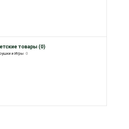
етские товары (0)
рушки и Игры
0