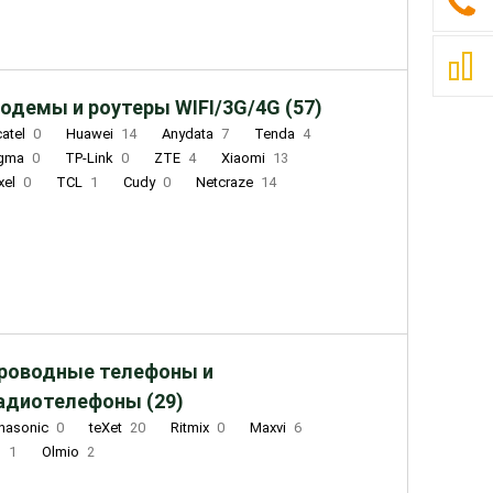
одемы и роутеры WIFI/3G/4G (57)
catel
0
Huawei
14
Anydata
7
Tenda
4
igma
0
TP-Link
0
ZTE
4
Xiaomi
13
xel
0
TCL
1
Cudy
0
Netcraze
14
роводные телефоны и
адиотелефоны (29)
nasonic
0
teXet
20
Ritmix
0
Maxvi
6
Q
1
Olmio
2