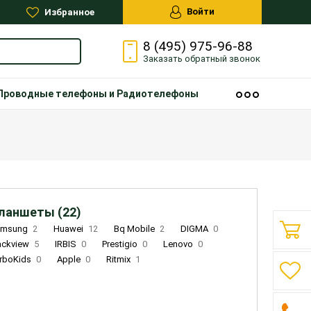
Войти
Избранное
8 (495) 975-96-88
Заказать
обратный
звонок
Проводные телефоны и Радиотелефоны
ланшеты (22)
amsung
2
Huawei
12
Bq Mobile
2
DIGMA
0
ackview
5
IRBIS
0
Prestigio
0
Lenovo
0
rboKids
0
Apple
0
Ritmix
1