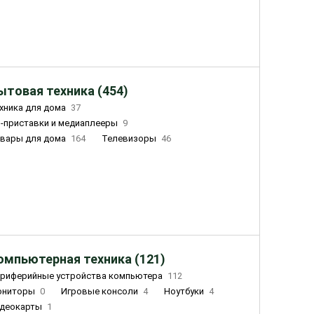
ытовая техника (454)
хника для дома
37
-приставки и медиаплееры
9
вары для дома
164
Телевизоры
46
ный дом
155
Чайники
23
лажнители воздуха
20
омпьютерная техника (121)
риферийные устройства компьютера
112
ониторы
0
Игровые консоли
4
Ноутбуки
4
деокарты
1