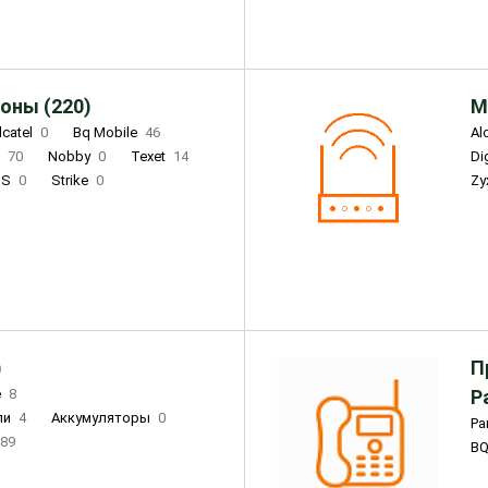
оны (220)
М
lcatel
0
Bq Mobile
46
Al
i
70
Nobby
0
Texet
14
D
'S
0
Strike
0
Zy
DIGMA
0
INOI
15
S
0
DIZO
0
Corn
0
Xenium
12
)
П
e
8
Р
ли
4
Аккумуляторы
0
Pa
89
B
3