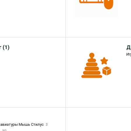
 (1)
Д
Иг
лавиатуры Мышь Стилус
3
и
30