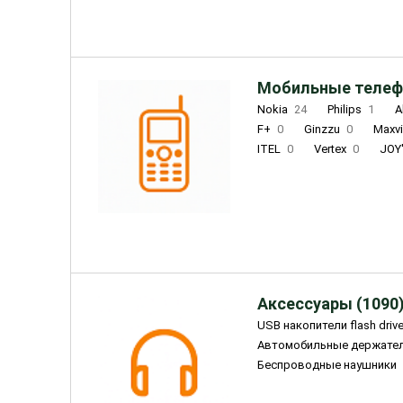
Мобильные телеф
Nokia
24
Philips
1
A
F+
0
Ginzzu
0
Maxv
ITEL
0
Vertex
0
JOY
Ulefone
0
Panasonic
0
Wigor
0
CAT
0
IRBI
Olmio
23
Fontel
15
Аксессуары (1090
USB накопители flash driv
Автомобильные держате
Беспроводные наушники
Внешние жесткие диски