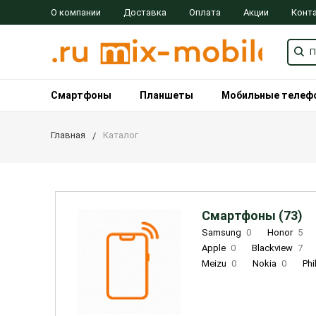
О компании
Доставка
Оплата
Акции
Конт
Смартфоны
Планшеты
Мобильные телеф
Главная
Каталог
Смартфоны (73)
Samsung
0
Honor
5
Apple
0
Blackview
7
Meizu
0
Nokia
0
Phi
Oukitel
0
OPPO
0
Re
INOI
1
ZTE
0
TCL
0
Coolpad
2