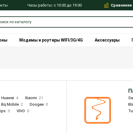
Сравнение
Часы работы: с 10.00 до 19.00
акты
оны
Модемы и роутеры WIFI/3G/4G
Аксессуары
П
Huawei
4
Xiaomi
21
S
Bq Mobile
2
Doogee
0
Bl
lips
0
VIVO
0
Tu
alme
9
Remade
0
Infinix
4
Tecno
18