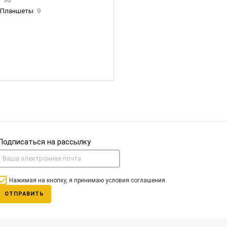
Планшеты
9
ны Apple
35
Фен Dyson
0
nigerz и тд
31
Часы
0
Подписаться на рассылку
Нажимая на кнопку, я принимаю условия соглашения.
ОТПРАВИТЬ