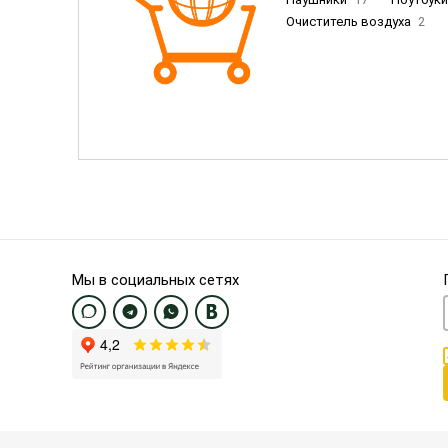
Очиститель воздуха
2
Пылесосы
9
Смартфо
Смартфоны Samsung
20
Смартфоны OnePlus/Pixel/U
Электронные книги EU
3
Мы в социальных сетях