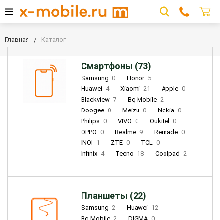
Главная
Каталог
Смартфоны (73)
Samsung
0
Honor
5
Huawei
4
Xiaomi
21
Apple
0
Blackview
7
Bq Mobile
2
Doogee
0
Meizu
0
Nokia
0
Philips
0
VIVO
0
Oukitel
0
OPPO
0
Realme
9
Remade
0
INOI
1
ZTE
0
TCL
0
Infinix
4
Tecno
18
Coolpad
2
Планшеты (22)
Samsung
2
Huawei
12
Bq Mobile
2
DIGMA
0