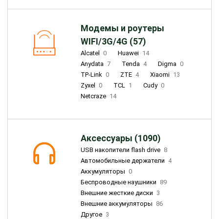
Модемы и роутеры
WIFI/3G/4G (57)
Alcatel
0
Huawei
14
Anydata
7
Tenda
4
Digma
0
TP-Link
0
ZTE
4
Xiaomi
13
Zyxel
0
TCL
1
Cudy
0
Netcraze
14
Аксессуары (1090)
USB накопители flash drive
8
Автомобильные держатели
4
Аккумуляторы
0
Беспроводные наушники
89
Внешние жесткие диски
3
Внешние аккумуляторы
86
Другое
3