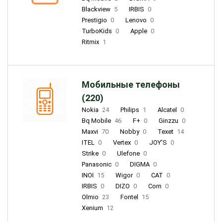
Blackview
5
IRBIS
0
Prestigio
0
Lenovo
0
TurboKids
0
Apple
0
Ritmix
1
Мобильные телефоны
(220)
Nokia
24
Philips
1
Alcatel
0
Bq Mobile
46
F+
0
Ginzzu
0
Maxvi
70
Nobby
0
Texet
14
ITEL
0
Vertex
0
JOY'S
0
Strike
0
Ulefone
0
Panasonic
0
DIGMA
0
INOI
15
Wigor
0
CAT
0
IRBIS
0
DIZO
0
Corn
0
Olmio
23
Fontel
15
Xenium
12