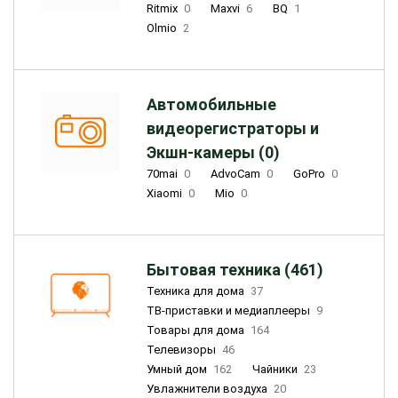
Ritmix
0
Maxvi
6
BQ
1
Olmio
2
Автомобильные
видеорегистраторы и
Экшн-камеры (0)
70mai
0
AdvoCam
0
GoPro
0
Xiaomi
0
Mio
0
Бытовая техника (461)
Техника для дома
37
ТВ-приставки и медиаплееры
9
Товары для дома
164
Телевизоры
46
Умный дом
162
Чайники
23
Увлажнители воздуха
20