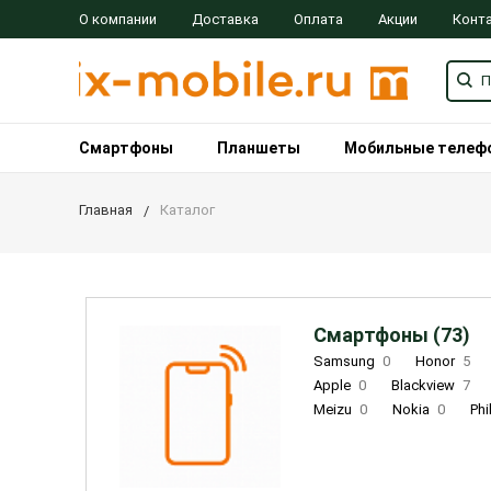
О компании
Доставка
Оплата
Акции
Конт
Смартфоны
Планшеты
Мобильные телеф
Главная
Каталог
Смартфоны (73)
Samsung
0
Honor
5
Apple
0
Blackview
7
Meizu
0
Nokia
0
Phi
Oukitel
0
OPPO
0
Re
INOI
1
ZTE
0
TCL
0
Coolpad
2