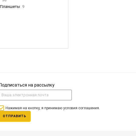
Планшеты
9
ны Apple
35
Фен Dyson
0
nigerz и тд
31
Часы
0
Подписаться на рассылку
Нажимая на кнопку, я принимаю условия соглашения.
ОТПРАВИТЬ