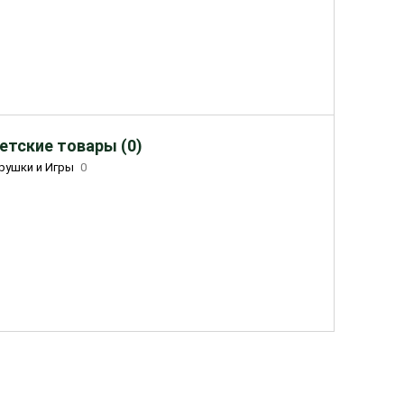
етские товары (0)
рушки и Игры
0