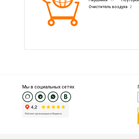
Очиститель воздуха
2
Пылесосы
9
Смартфо
Смартфоны Samsung
20
Смартфоны OnePlus/Pixel/U
Электронные книги EU
3
Мы в социальных сетях