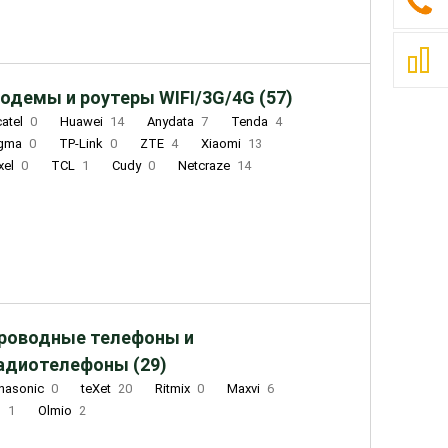
одемы и роутеры WIFI/3G/4G (57)
catel
0
Huawei
14
Anydata
7
Tenda
4
igma
0
TP-Link
0
ZTE
4
Xiaomi
13
xel
0
TCL
1
Cudy
0
Netcraze
14
роводные телефоны и
адиотелефоны (29)
nasonic
0
teXet
20
Ritmix
0
Maxvi
6
Q
1
Olmio
2