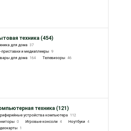
ытовая техника (454)
хника для дома
37
-приставки и медиаплееры
9
вары для дома
164
Телевизоры
46
ный дом
155
Чайники
23
лажнители воздуха
20
омпьютерная техника (121)
риферийные устройства компьютера
112
ониторы
0
Игровые консоли
4
Ноутбуки
4
деокарты
1