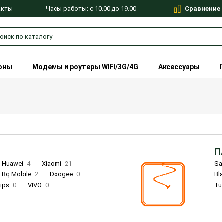
Сравнение
Часы работы: с 10.00 до 19.00
акты
оны
Модемы и роутеры WIFI/3G/4G
Аксессуары
П
Huawei
4
Xiaomi
21
S
Bq Mobile
2
Doogee
0
Bl
lips
0
VIVO
0
Tu
alme
9
Remade
0
Infinix
4
Tecno
18