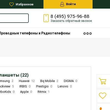
Войти
Избранное
8 (495) 975-96-88
Заказать
обратный
звонок
Проводные телефоны и Радиотелефоны
ланшеты (22)
amsung
2
Huawei
12
Bq Mobile
2
DIGMA
0
ackview
5
IRBIS
0
Prestigio
0
Lenovo
0
rboKids
0
Apple
0
Ritmix
1