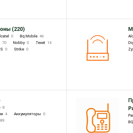
оны (220)
М
lcatel
0
Bq Mobile
46
Al
i
70
Nobby
0
Texet
14
D
'S
0
Strike
0
Zy
DIGMA
0
INOI
15
S
0
DIZO
0
Corn
0
Xenium
12
)
П
e
8
Р
ли
4
Аккумуляторы
0
Pa
89
B
3