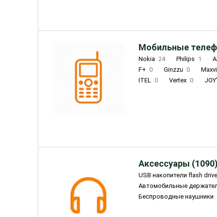
Мобильные телеф
Nokia
24
Philips
1
A
F+
0
Ginzzu
0
Maxv
ITEL
0
Vertex
0
JOY
Ulefone
0
Panasonic
0
Wigor
0
CAT
0
IRBI
Olmio
23
Fontel
15
Аксессуары (1090
USB накопители flash driv
Автомобильные держате
Беспроводные наушники
Внешние жесткие диски