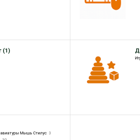
 (1)
Д
Иг
лавиатуры Мышь Стилус
3
и
30