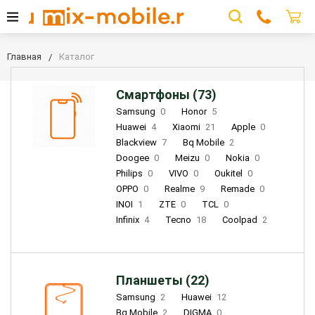
Главная
Каталог
Смартфоны (73)
Samsung
0
Honor
5
Huawei
4
Xiaomi
21
Apple
0
Blackview
7
Bq Mobile
2
Doogee
0
Meizu
0
Nokia
0
Philips
0
VIVO
0
Oukitel
0
OPPO
0
Realme
9
Remade
0
INOI
1
ZTE
0
TCL
0
Infinix
4
Tecno
18
Coolpad
2
Планшеты (22)
Samsung
2
Huawei
12
Bq Mobile
2
DIGMA
0