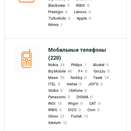
Blackview
5
IRBIS
0
Prestigio
0
Lenovo
0
TurboKids
0
Apple
0
Ritmix
1
Мобильные телефоны
(220)
Nokia
24
Philips
1
Alcatel
0
Bq Mobile
46
F+
0
Ginzzu
0
Maxvi
70
Nobby
0
Texet
14
ITEL
0
Vertex
0
JOY'S
0
Strike
0
Ulefone
0
Panasonic
0
DIGMA
0
INOI
15
Wigor
0
CAT
0
IRBIS
0
DIZO
0
Corn
0
Olmio
23
Fontel
15
Xenium
12