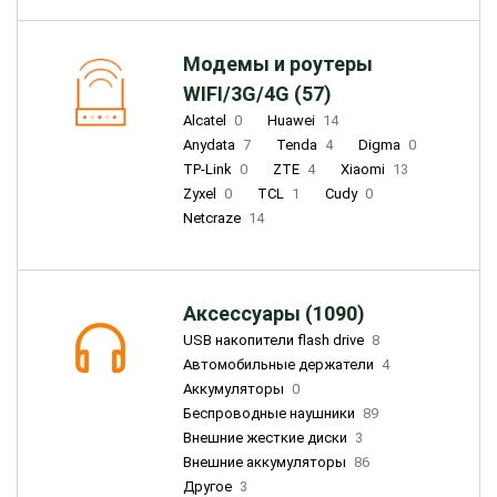
Модемы и роутеры
WIFI/3G/4G (57)
Alcatel
0
Huawei
14
Anydata
7
Tenda
4
Digma
0
TP-Link
0
ZTE
4
Xiaomi
13
Zyxel
0
TCL
1
Cudy
0
Netcraze
14
Аксессуары (1090)
USB накопители flash drive
8
Автомобильные держатели
4
Аккумуляторы
0
Беспроводные наушники
89
Внешние жесткие диски
3
Внешние аккумуляторы
86
Другое
3