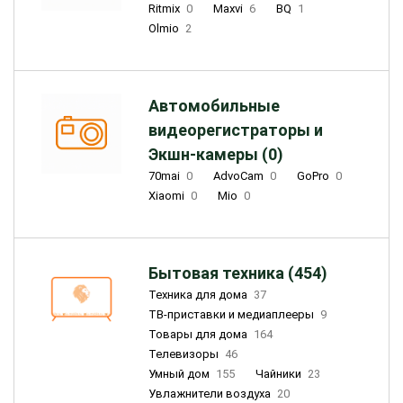
Ritmix
0
Maxvi
6
BQ
1
Olmio
2
Автомобильные
видеорегистраторы и
Экшн-камеры (0)
70mai
0
AdvoCam
0
GoPro
0
Xiaomi
0
Mio
0
Бытовая техника (454)
Техника для дома
37
ТВ-приставки и медиаплееры
9
Товары для дома
164
Телевизоры
46
Умный дом
155
Чайники
23
Увлажнители воздуха
20