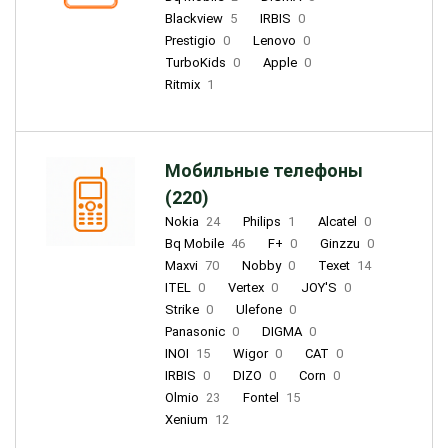
Blackview
5
IRBIS
0
Prestigio
0
Lenovo
0
TurboKids
0
Apple
0
Ritmix
1
Мобильные телефоны
(220)
Nokia
24
Philips
1
Alcatel
0
Bq Mobile
46
F+
0
Ginzzu
0
Maxvi
70
Nobby
0
Texet
14
ITEL
0
Vertex
0
JOY'S
0
Strike
0
Ulefone
0
Panasonic
0
DIGMA
0
INOI
15
Wigor
0
CAT
0
IRBIS
0
DIZO
0
Corn
0
Olmio
23
Fontel
15
Xenium
12