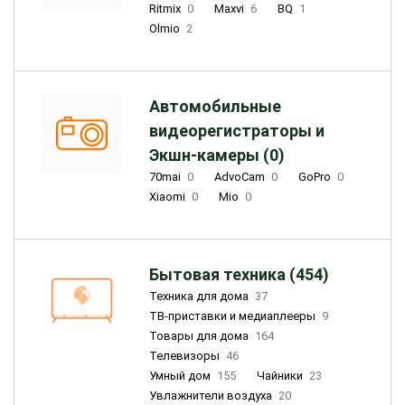
Ritmix
0
Maxvi
6
BQ
1
Olmio
2
Автомобильные
видеорегистраторы и
Экшн-камеры (0)
70mai
0
AdvoCam
0
GoPro
0
Xiaomi
0
Mio
0
Бытовая техника (454)
Техника для дома
37
ТВ-приставки и медиаплееры
9
Товары для дома
164
Телевизоры
46
Умный дом
155
Чайники
23
Увлажнители воздуха
20