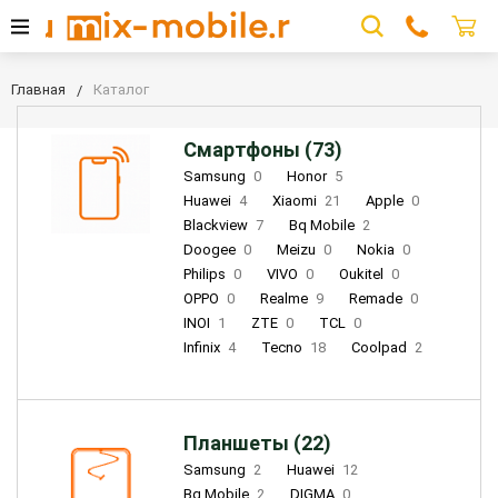
Главная
Каталог
Смартфоны (73)
Samsung
0
Honor
5
Huawei
4
Xiaomi
21
Apple
0
Blackview
7
Bq Mobile
2
Doogee
0
Meizu
0
Nokia
0
Philips
0
VIVO
0
Oukitel
0
OPPO
0
Realme
9
Remade
0
INOI
1
ZTE
0
TCL
0
Infinix
4
Tecno
18
Coolpad
2
Планшеты (22)
Samsung
2
Huawei
12
Bq Mobile
2
DIGMA
0