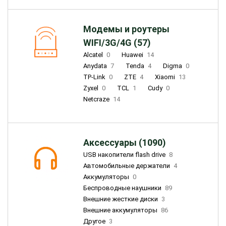
Модемы и роутеры
WIFI/3G/4G (57)
Alcatel
0
Huawei
14
Anydata
7
Tenda
4
Digma
0
TP-Link
0
ZTE
4
Xiaomi
13
Zyxel
0
TCL
1
Cudy
0
Netcraze
14
Аксессуары (1090)
USB накопители flash drive
8
Автомобильные держатели
4
Аккумуляторы
0
Беспроводные наушники
89
Внешние жесткие диски
3
Внешние аккумуляторы
86
Другое
3