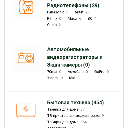
Радиотелефоны (29)
Panasonic
0
teXet
20
Ritmix
0
Maxvi
6
BQ
1
Olmio
2
Автомобильные
видеорегистраторы и
Экшн-камеры (0)
70mai
0
AdvoCam
0
GoPro
0
Xiaomi
0
Mio
0
Бытовая техника (454)
Техника для дома
37
ТВ-приставки и медиаплееры
9
Товары для дома
164