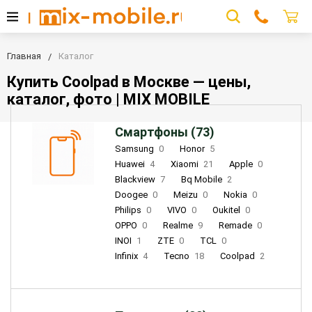
Главная
Каталог
Купить Coolpad в Москве — цены,
каталог, фото | MIX MOBILE
Смартфоны (73)
Samsung
0
Honor
5
Huawei
4
Xiaomi
21
Apple
0
Blackview
7
Bq Mobile
2
Doogee
0
Meizu
0
Nokia
0
Philips
0
VIVO
0
Oukitel
0
OPPO
0
Realme
9
Remade
0
INOI
1
ZTE
0
TCL
0
Infinix
4
Tecno
18
Coolpad
2