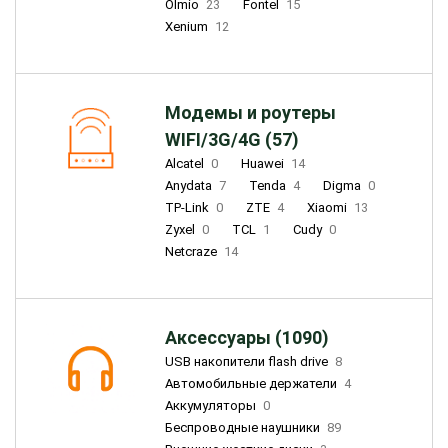
Olmio
23
Fontel
15
Xenium
12
Модемы и роутеры
WIFI/3G/4G (57)
Alcatel
0
Huawei
14
Anydata
7
Tenda
4
Digma
0
TP-Link
0
ZTE
4
Xiaomi
13
Zyxel
0
TCL
1
Cudy
0
Netcraze
14
Аксессуары (1090)
USB накопители flash drive
8
Автомобильные держатели
4
Аккумуляторы
0
Беспроводные наушники
89