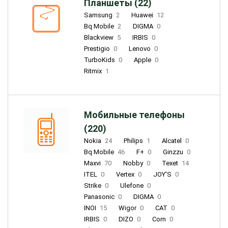
Планшеты (22)
Samsung
2
Huawei
12
Bq Mobile
2
DIGMA
0
Blackview
5
IRBIS
0
Prestigio
0
Lenovo
0
TurboKids
0
Apple
0
Ritmix
1
Мобильные телефоны
(220)
Nokia
24
Philips
1
Alcatel
0
Bq Mobile
46
F+
0
Ginzzu
0
Maxvi
70
Nobby
0
Texet
14
ITEL
0
Vertex
0
JOY'S
0
Strike
0
Ulefone
0
Panasonic
0
DIGMA
0
INOI
15
Wigor
0
CAT
0
IRBIS
0
DIZO
0
Corn
0