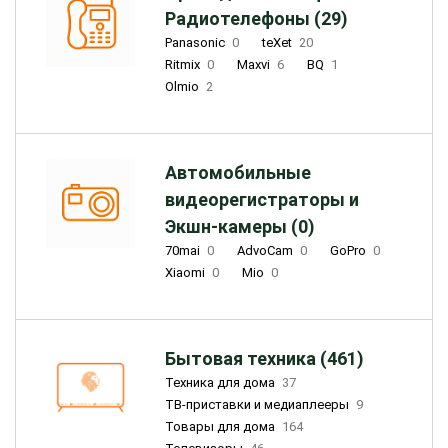
Радиотелефоны (29)
Panasonic
0
teXet
20
Ritmix
0
Maxvi
6
BQ
1
Olmio
2
Автомобильные
видеорегистраторы и
Экшн-камеры (0)
70mai
0
AdvoCam
0
GoPro
0
Xiaomi
0
Mio
0
Бытовая техника (461)
Техника для дома
37
ТВ-приставки и медиаплееры
9
Товары для дома
164