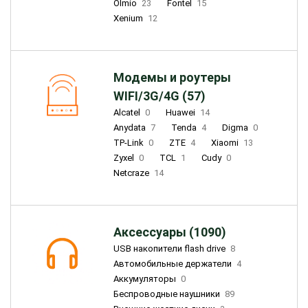
Olmio
23
Fontel
15
Xenium
12
Модемы и роутеры
WIFI/3G/4G (57)
Alcatel
0
Huawei
14
Anydata
7
Tenda
4
Digma
0
TP-Link
0
ZTE
4
Xiaomi
13
Zyxel
0
TCL
1
Cudy
0
Netcraze
14
Аксессуары (1090)
USB накопители flash drive
8
Автомобильные держатели
4
Аккумуляторы
0
Беспроводные наушники
89