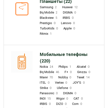
Планшеты (22)
Samsung
2
Huawei
12
Bq Mobile
2
DIGMA
0
Blackview
5
IRBIS
0
Prestigio
0
Lenovo
0
TurboKids
0
Apple
0
Ritmix
1
Мобильные телефоны
(220)
Nokia
24
Philips
1
Alcatel
0
Bq Mobile
46
F+
0
Ginzzu
0
Maxvi
70
Nobby
0
Texet
14
ITEL
0
Vertex
0
JOY'S
0
Strike
0
Ulefone
0
Panasonic
0
DIGMA
0
INOI
15
Wigor
0
CAT
0
IRBIS
0
DIZO
0
Corn
0