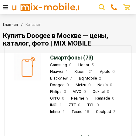
Главная
Каталог
Купить Doogee в Москве — цены,
каталог, фото | MIX MOBILE
Смартфоны (73)
Samsung
0
Honor
5
Huawei
4
Xiaomi
21
Apple
0
Blackview
7
Bq Mobile
2
Doogee
0
Meizu
0
Nokia
0
Philips
0
VIVO
0
Oukitel
0
OPPO
0
Realme
9
Remade
0
INOI
1
ZTE
0
TCL
0
Infinix
4
Tecno
18
Coolpad
2