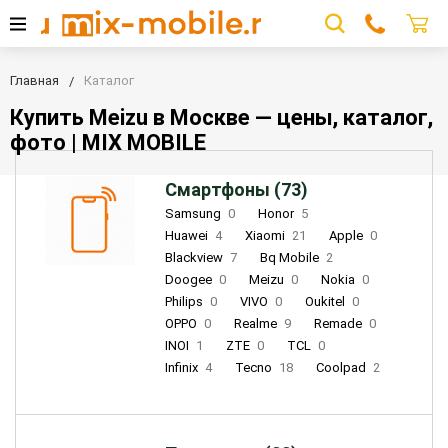
Главная
Каталог
Купить Meizu в Москве — цены, каталог,
фото | MIX MOBILE
Смартфоны (73)
Samsung
0
Honor
5
Huawei
4
Xiaomi
21
Apple
0
Blackview
7
Bq Mobile
2
Doogee
0
Meizu
0
Nokia
0
Philips
0
VIVO
0
Oukitel
0
OPPO
0
Realme
9
Remade
0
INOI
1
ZTE
0
TCL
0
Infinix
4
Tecno
18
Coolpad
2