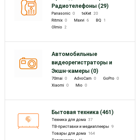
Радиотелефоны (29)
Panasonic
0
teXet
20
Ritmix
0
Maxvi
6
BQ
1
Olmio
2
Автомобильные
видеорегистраторы и
Экшн-камеры (0)
70mai
0
AdvoCam
0
GoPro
0
Xiaomi
0
Mio
0
Бытовая техника (461)
Техника для дома
37
ТВ-приставки и медиаплееры
9
Товары для дома
164