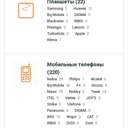
Планшеты (22)
Samsung
2
Huawei
12
Bq Mobile
2
DIGMA
0
Blackview
5
IRBIS
0
Prestigio
0
Lenovo
0
TurboKids
0
Apple
0
Ritmix
1
Мобильные телефоны
(220)
Nokia
24
Philips
1
Alcatel
0
Bq Mobile
46
F+
0
Ginzzu
0
Maxvi
70
Nobby
0
Texet
14
ITEL
0
Vertex
0
JOY'S
0
Strike
0
Ulefone
0
Panasonic
0
DIGMA
0
INOI
15
Wigor
0
CAT
0
IRBIS
0
DIZO
0
Corn
0