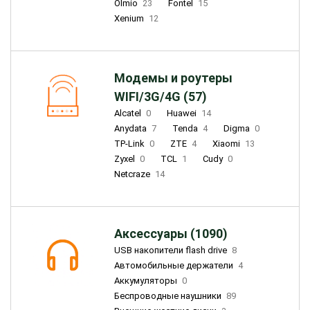
Olmio
23
Fontel
15
Xenium
12
Модемы и роутеры
WIFI/3G/4G (57)
Alcatel
0
Huawei
14
Anydata
7
Tenda
4
Digma
0
TP-Link
0
ZTE
4
Xiaomi
13
Zyxel
0
TCL
1
Cudy
0
Netcraze
14
Аксессуары (1090)
USB накопители flash drive
8
Автомобильные держатели
4
Аккумуляторы
0
Беспроводные наушники
89