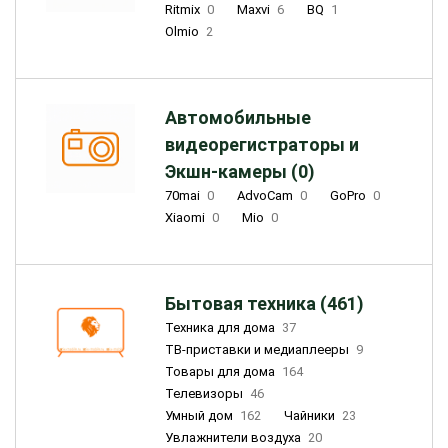
Ritmix
0
Maxvi
6
BQ
1
Olmio
2
Автомобильные
видеорегистраторы и
Экшн-камеры (0)
70mai
0
AdvoCam
0
GoPro
0
Xiaomi
0
Mio
0
Бытовая техника (461)
Техника для дома
37
ТВ-приставки и медиаплееры
9
Товары для дома
164
Телевизоры
46
Умный дом
162
Чайники
23
Увлажнители воздуха
20