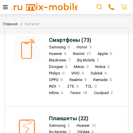
Главная
Каталог
Смартфоны (73)
Samsung
0
Honor
5
Huawei
4
Xiaomi
21
Apple
0
Blackview
7
Bq Mobile
2
Doogee
0
Meizu
0
Nokia
0
Philips
0
VIVO
0
Oukitel
0
OPPO
0
Realme
9
Remade
0
INOI
1
ZTE
0
TCL
0
Infinix
4
Tecno
18
Coolpad
2
Планшеты (22)
Samsung
2
Huawei
12
Bq Mobile
2
DIGMA
0