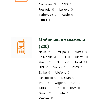
Blackview
5
IRBIS
0
Prestigio
0
Lenovo
0
TurboKids
0
Apple
0
Ritmix
1
Мобильные телефоны
(220)
Nokia
24
Philips
1
Alcatel
0
Bq Mobile
46
F+
0
Ginzzu
0
Maxvi
70
Nobby
0
Texet
14
ITEL
0
Vertex
0
JOY'S
0
Strike
0
Ulefone
0
Panasonic
0
DIGMA
0
INOI
15
Wigor
0
CAT
0
IRBIS
0
DIZO
0
Corn
0
Olmio
23
Fontel
15
Xenium
12