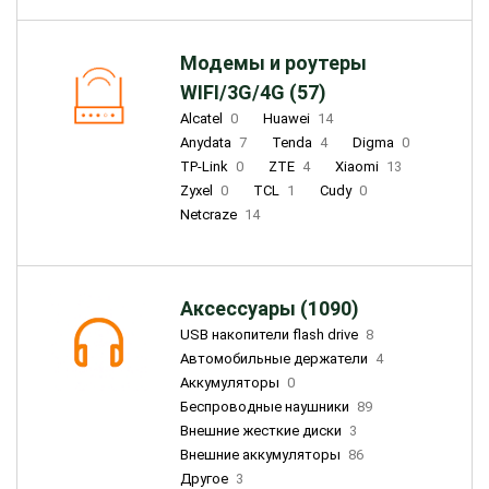
Модемы и роутеры
WIFI/3G/4G (57)
Alcatel
0
Huawei
14
Anydata
7
Tenda
4
Digma
0
TP-Link
0
ZTE
4
Xiaomi
13
Zyxel
0
TCL
1
Cudy
0
Netcraze
14
Аксессуары (1090)
USB накопители flash drive
8
Автомобильные держатели
4
Аккумуляторы
0
Беспроводные наушники
89
Внешние жесткие диски
3
Внешние аккумуляторы
86
Другое
3