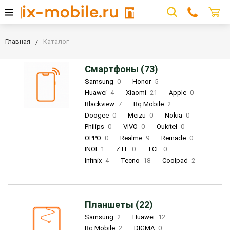
Главная
Каталог
Смартфоны (73)
Samsung
0
Honor
5
Huawei
4
Xiaomi
21
Apple
0
Blackview
7
Bq Mobile
2
Doogee
0
Meizu
0
Nokia
0
Philips
0
VIVO
0
Oukitel
0
OPPO
0
Realme
9
Remade
0
INOI
1
ZTE
0
TCL
0
Infinix
4
Tecno
18
Coolpad
2
Планшеты (22)
Samsung
2
Huawei
12
Bq Mobile
2
DIGMA
0