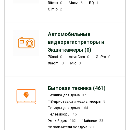
Ritmix
0
Maxvi
6
BQ
1
Olmio
2
Автомобильные
видеорегистраторы и
Экшн-камеры (0)
70mai
0
AdvoCam
0
GoPro
0
Xiaomi
0
Mio
0
Бытовая техника (461)
Техника для дома
37
ТВ-приставки и медиаплееры
9
Товары для дома
164
Телевизоры
46
Умный дом
162
Чайники
23
Увлажнители воздуха
20