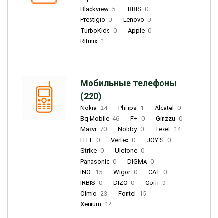
Blackview
5
IRBIS
0
Prestigio
0
Lenovo
0
TurboKids
0
Apple
0
Ritmix
1
Мобильные телефоны
(220)
Nokia
24
Philips
1
Alcatel
0
Bq Mobile
46
F+
0
Ginzzu
0
Maxvi
70
Nobby
0
Texet
14
ITEL
0
Vertex
0
JOY'S
0
Strike
0
Ulefone
0
Panasonic
0
DIGMA
0
INOI
15
Wigor
0
CAT
0
IRBIS
0
DIZO
0
Corn
0
Olmio
23
Fontel
15
Xenium
12