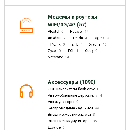
Модемы и роутеры
WIFI/3G/4G (57)
Alcatel
0
Huawei
14
Anydata
7
Tenda
4
Digma
0
TP-Link
0
ZTE
4
Xiaomi
13
Zyxel
0
TCL
1
Cudy
0
Netcraze
14
Аксессуары (1090)
USB накопители flash drive
8
Автомобильные держатели
4
Аккумуляторы
0
Беспроводные наушники
89
Внешние жесткие диски
3
Внешние аккумуляторы
86
Другое
3