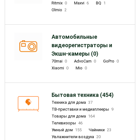
Ritmix
0
Maxvi
6
BQ
1
Olmio
2
Автомобильные
видеорегистраторы и
Экшн-камеры (0)
70mai
0
AdvoCam
0
GoPro
0
Xiaomi
0
Mio
0
Бытовая техника (454)
Техника для дома
37
ТВ-приставки и медиаплееры
9
Товары для дома
164
Телевизоры
46
Умный дом
155
Чайники
23
Увлажнители воздуха
20