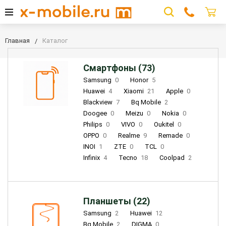
Главная
Каталог
Смартфоны (73)
Samsung
0
Honor
5
Huawei
4
Xiaomi
21
Apple
0
Blackview
7
Bq Mobile
2
Doogee
0
Meizu
0
Nokia
0
Philips
0
VIVO
0
Oukitel
0
OPPO
0
Realme
9
Remade
0
INOI
1
ZTE
0
TCL
0
Infinix
4
Tecno
18
Coolpad
2
Планшеты (22)
Samsung
2
Huawei
12
Bq Mobile
2
DIGMA
0