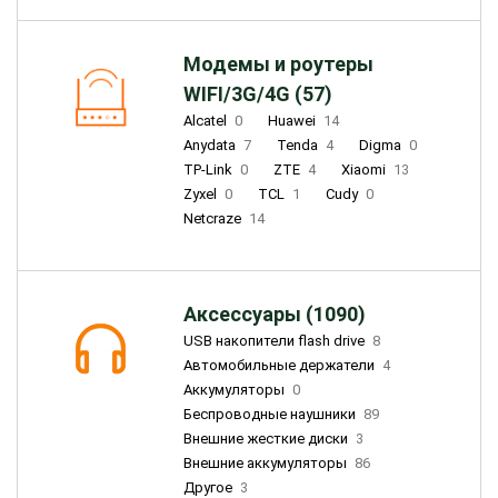
Модемы и роутеры
WIFI/3G/4G (57)
Alcatel
0
Huawei
14
Anydata
7
Tenda
4
Digma
0
TP-Link
0
ZTE
4
Xiaomi
13
Zyxel
0
TCL
1
Cudy
0
Netcraze
14
Аксессуары (1090)
USB накопители flash drive
8
Автомобильные держатели
4
Аккумуляторы
0
Беспроводные наушники
89
Внешние жесткие диски
3
Внешние аккумуляторы
86
Другое
3