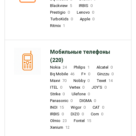
Blackview
5
IRBIS
0
Prestigio
0
Lenovo
0
TurboKids
0
Apple
0
Ritmix
1
Мобильные телефоны
(220)
Nokia
24
Philips
1
Alcatel
0
Bq Mobile
46
F+
0
Ginzzu
0
Maxvi
70
Nobby
0
Texet
14
ITEL
0
Vertex
0
JOY'S
0
Strike
0
Ulefone
0
Panasonic
0
DIGMA
0
INOI
15
Wigor
0
CAT
0
IRBIS
0
DIZO
0
Corn
0
Olmio
23
Fontel
15
Xenium
12