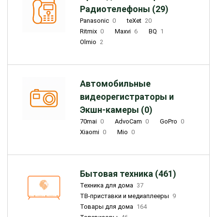
Радиотелефоны (29)
Panasonic
0
teXet
20
Ritmix
0
Maxvi
6
BQ
1
Olmio
2
Автомобильные
видеорегистраторы и
Экшн-камеры (0)
70mai
0
AdvoCam
0
GoPro
0
Xiaomi
0
Mio
0
Бытовая техника (461)
Техника для дома
37
ТВ-приставки и медиаплееры
9
Товары для дома
164