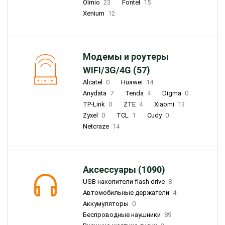
Olmio
23
Fontel
15
Xenium
12
Модемы и роутеры
WIFI/3G/4G (57)
Alcatel
0
Huawei
14
Anydata
7
Tenda
4
Digma
0
TP-Link
0
ZTE
4
Xiaomi
13
Zyxel
0
TCL
1
Cudy
0
Netcraze
14
Аксессуары (1090)
USB накопители flash drive
8
Автомобильные держатели
4
Аккумуляторы
0
Беспроводные наушники
89