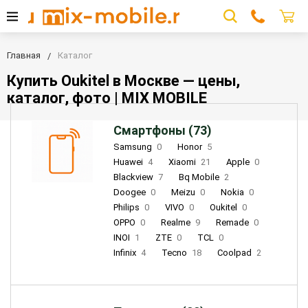
Главная
Каталог
Купить Oukitel в Москве — цены,
каталог, фото | MIX MOBILE
Смартфоны (73)
Samsung
0
Honor
5
Huawei
4
Xiaomi
21
Apple
0
Blackview
7
Bq Mobile
2
Doogee
0
Meizu
0
Nokia
0
Philips
0
VIVO
0
Oukitel
0
OPPO
0
Realme
9
Remade
0
INOI
1
ZTE
0
TCL
0
Infinix
4
Tecno
18
Coolpad
2