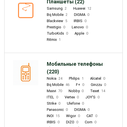
Планшеты (22)
Samsung
2
Huawei
12
Bq Mobile
2
DIGMA
0
Blackview
5
IRBIS
0
Prestigio
0
Lenovo
0
TurboKids
0
Apple
0
Ritmix
1
Мобильные телефоны
(220)
Nokia
24
Philips
1
Alcatel
0
Bq Mobile
46
F+
0
Ginzzu
0
Maxvi
70
Nobby
0
Texet
14
ITEL
0
Vertex
0
JOY'S
0
Strike
0
Ulefone
0
Panasonic
0
DIGMA
0
INOI
15
Wigor
0
CAT
0
IRBIS
0
DIZO
0
Corn
0