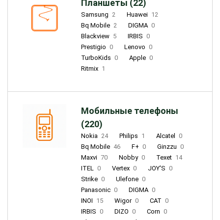
Планшеты (22)
Samsung
2
Huawei
12
Bq Mobile
2
DIGMA
0
Blackview
5
IRBIS
0
Prestigio
0
Lenovo
0
TurboKids
0
Apple
0
Ritmix
1
Мобильные телефоны
(220)
Nokia
24
Philips
1
Alcatel
0
Bq Mobile
46
F+
0
Ginzzu
0
Maxvi
70
Nobby
0
Texet
14
ITEL
0
Vertex
0
JOY'S
0
Strike
0
Ulefone
0
Panasonic
0
DIGMA
0
INOI
15
Wigor
0
CAT
0
IRBIS
0
DIZO
0
Corn
0