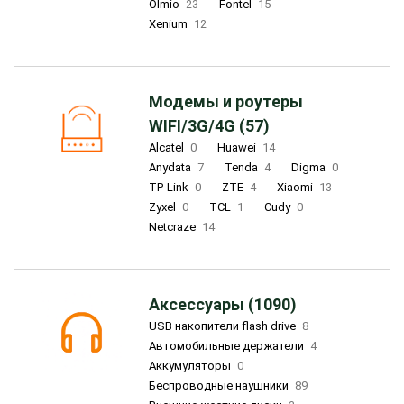
Olmio
23
Fontel
15
Xenium
12
Модемы и роутеры
WIFI/3G/4G (57)
Alcatel
0
Huawei
14
Anydata
7
Tenda
4
Digma
0
TP-Link
0
ZTE
4
Xiaomi
13
Zyxel
0
TCL
1
Cudy
0
Netcraze
14
Аксессуары (1090)
USB накопители flash drive
8
Автомобильные держатели
4
Аккумуляторы
0
Беспроводные наушники
89