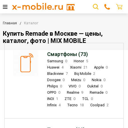
Главная
Каталог
Купить Remade в Москве — цены,
каталог, фото | MIX MOBILE
Смартфоны (73)
Samsung
0
Honor
5
Huawei
4
Xiaomi
21
Apple
0
Blackview
7
Bq Mobile
2
Doogee
0
Meizu
0
Nokia
0
Philips
0
VIVO
0
Oukitel
0
OPPO
0
Realme
9
Remade
0
INOI
1
ZTE
0
TCL
0
Infinix
4
Tecno
18
Coolpad
2