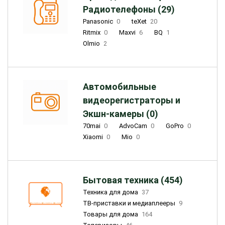
Радиотелефоны (29)
Panasonic
0
teXet
20
Ritmix
0
Maxvi
6
BQ
1
Olmio
2
Автомобильные
видеорегистраторы и
Экшн-камеры (0)
70mai
0
AdvoCam
0
GoPro
0
Xiaomi
0
Mio
0
Бытовая техника (454)
Техника для дома
37
ТВ-приставки и медиаплееры
9
Товары для дома
164