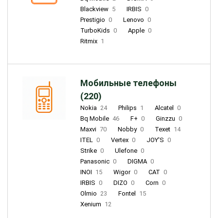
Blackview
5
IRBIS
0
Prestigio
0
Lenovo
0
TurboKids
0
Apple
0
Ritmix
1
Мобильные телефоны
(220)
Nokia
24
Philips
1
Alcatel
0
Bq Mobile
46
F+
0
Ginzzu
0
Maxvi
70
Nobby
0
Texet
14
ITEL
0
Vertex
0
JOY'S
0
Strike
0
Ulefone
0
Panasonic
0
DIGMA
0
INOI
15
Wigor
0
CAT
0
IRBIS
0
DIZO
0
Corn
0
Olmio
23
Fontel
15
Xenium
12