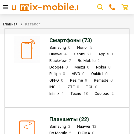
Главная
Каталог
Смартфоны (73)
Samsung
0
Honor
5
Huawei
4
Xiaomi
21
Apple
0
Blackview
7
Bq Mobile
2
Doogee
0
Meizu
0
Nokia
0
Philips
0
VIVO
0
Oukitel
0
OPPO
0
Realme
9
Remade
0
INOI
1
ZTE
0
TCL
0
Infinix
4
Tecno
18
Coolpad
2
Планшеты (22)
Samsung
2
Huawei
12
Bq Mobile
2
DIGMA
0