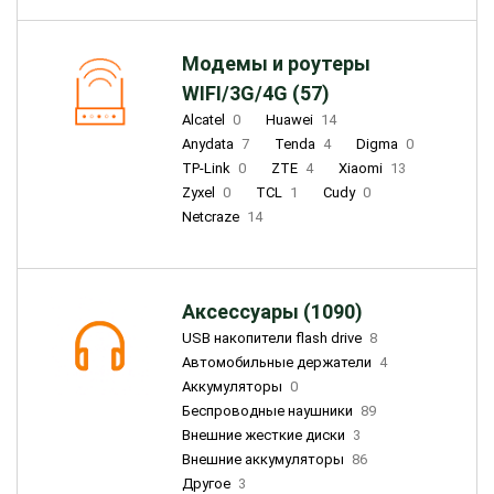
Модемы и роутеры
WIFI/3G/4G (57)
Alcatel
0
Huawei
14
Anydata
7
Tenda
4
Digma
0
TP-Link
0
ZTE
4
Xiaomi
13
Zyxel
0
TCL
1
Cudy
0
Netcraze
14
Аксессуары (1090)
USB накопители flash drive
8
Автомобильные держатели
4
Аккумуляторы
0
Беспроводные наушники
89
Внешние жесткие диски
3
Внешние аккумуляторы
86
Другое
3