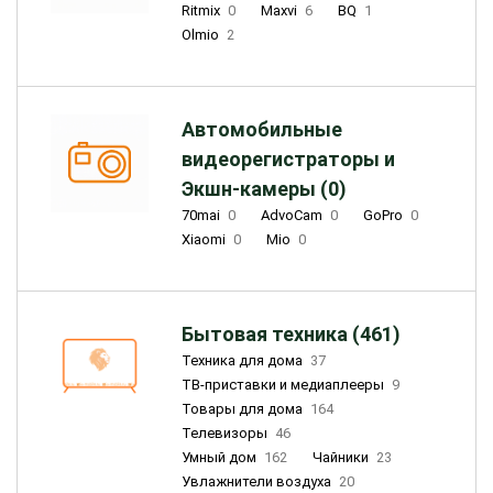
Ritmix
0
Maxvi
6
BQ
1
Olmio
2
Автомобильные
видеорегистраторы и
Экшн-камеры (0)
70mai
0
AdvoCam
0
GoPro
0
Xiaomi
0
Mio
0
Бытовая техника (461)
Техника для дома
37
ТВ-приставки и медиаплееры
9
Товары для дома
164
Телевизоры
46
Умный дом
162
Чайники
23
Увлажнители воздуха
20