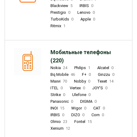
Blackview
5
IRBIS
0
Prestigio
0
Lenovo
0
TurboKids
0
Apple
0
Ritmix
1
Мобильные телефоны
(220)
Nokia
24
Philips
1
Alcatel
0
Bq Mobile
46
F+
0
Ginzzu
0
Maxvi
70
Nobby
0
Texet
14
ITEL
0
Vertex
0
JOY'S
0
Strike
0
Ulefone
0
Panasonic
0
DIGMA
0
INOI
15
Wigor
0
CAT
0
IRBIS
0
DIZO
0
Corn
0
Olmio
23
Fontel
15
Xenium
12