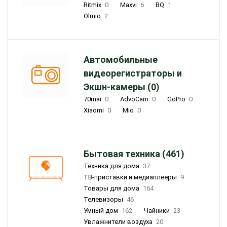
Ritmix
0
Maxvi
6
BQ
1
Olmio
2
Автомобильные
видеорегистраторы и
Экшн-камеры (0)
70mai
0
AdvoCam
0
GoPro
0
Xiaomi
0
Mio
0
Бытовая техника (461)
Техника для дома
37
ТВ-приставки и медиаплееры
9
Товары для дома
164
Телевизоры
46
Умный дом
162
Чайники
23
Увлажнители воздуха
20