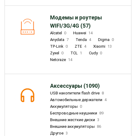
Модемы и роутеры
WIFI/3G/4G (57)
Alcatel
0
Huawei
14
Anydata
7
Tenda
4
Digma
0
TP-Link
0
ZTE
4
Xiaomi
13
Zyxel
0
TCL
1
Cudy
0
Netcraze
14
Аксессуары (1090)
USB накопители flash drive
8
Автомобильные держатели
4
Аккумуляторы
0
Беспроводные наушники
89
Внешние жесткие диски
3
Внешние аккумуляторы
86
Другое
3