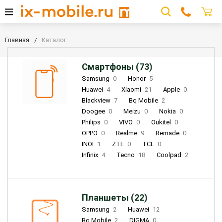
Главная
Каталог
Смартфоны (73)
Samsung
0
Honor
5
Huawei
4
Xiaomi
21
Apple
0
Blackview
7
Bq Mobile
2
Doogee
0
Meizu
0
Nokia
0
Philips
0
VIVO
0
Oukitel
0
OPPO
0
Realme
9
Remade
0
INOI
1
ZTE
0
TCL
0
Infinix
4
Tecno
18
Coolpad
2
Планшеты (22)
Samsung
2
Huawei
12
Bq Mobile
2
DIGMA
0