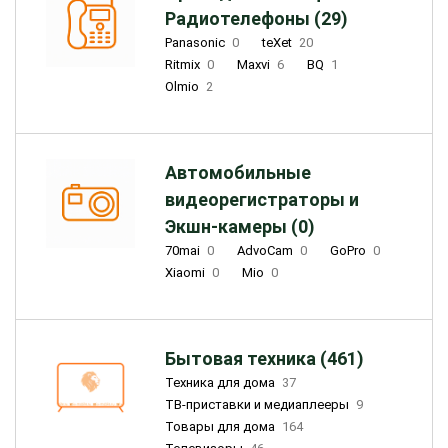
Радиотелефоны (29)
Panasonic
0
teXet
20
Ritmix
0
Maxvi
6
BQ
1
Olmio
2
Автомобильные
видеорегистраторы и
Экшн-камеры (0)
70mai
0
AdvoCam
0
GoPro
0
Xiaomi
0
Mio
0
Бытовая техника (461)
Техника для дома
37
ТВ-приставки и медиаплееры
9
Товары для дома
164