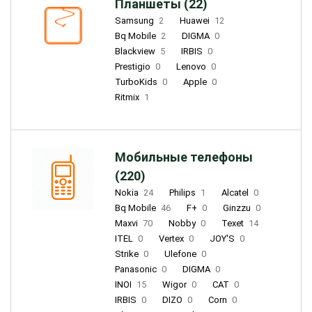
Планшеты (22)
Samsung
2
Huawei
12
Bq Mobile
2
DIGMA
0
Blackview
5
IRBIS
0
Prestigio
0
Lenovo
0
TurboKids
0
Apple
0
Ritmix
1
Мобильные телефоны
(220)
Nokia
24
Philips
1
Alcatel
0
Bq Mobile
46
F+
0
Ginzzu
0
Maxvi
70
Nobby
0
Texet
14
ITEL
0
Vertex
0
JOY'S
0
Strike
0
Ulefone
0
Panasonic
0
DIGMA
0
INOI
15
Wigor
0
CAT
0
IRBIS
0
DIZO
0
Corn
0