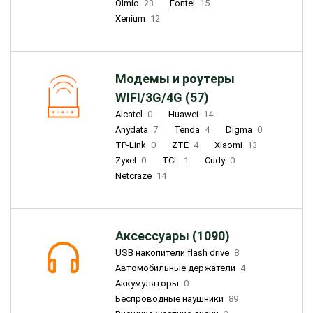
Olmio
23
Fontel
15
Xenium
12
Модемы и роутеры
WIFI/3G/4G (57)
Alcatel
0
Huawei
14
Anydata
7
Tenda
4
Digma
0
TP-Link
0
ZTE
4
Xiaomi
13
Zyxel
0
TCL
1
Cudy
0
Netcraze
14
Аксессуары (1090)
USB накопители flash drive
8
Автомобильные держатели
4
Аккумуляторы
0
Беспроводные наушники
89