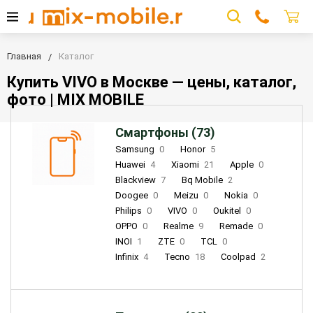
Главная
Каталог
Купить VIVO в Москве — цены, каталог,
фото | MIX MOBILE
Смартфоны (73)
Samsung
0
Honor
5
Huawei
4
Xiaomi
21
Apple
0
Blackview
7
Bq Mobile
2
Doogee
0
Meizu
0
Nokia
0
Philips
0
VIVO
0
Oukitel
0
OPPO
0
Realme
9
Remade
0
INOI
1
ZTE
0
TCL
0
Infinix
4
Tecno
18
Coolpad
2