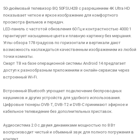
50-дюймовый телевизор BQ 50FSU42B с разрешением 4K Ultra HD
показывает четкое и яркое изображение для комфортного
просмотра фильмов и передач.
LED-панель с частотой обновления 60 Гц и контрастностью 4000:1
гарантирует насыщенные цвета и плавную картинку без мерцания.
Углы обзора 178 градусов по горизонтали и вертикали дают
возможность наслаждаться качественным изображением из любой
точки комнаты.
Смарт ТВ на базе операционной системы Android 14 предлагает
доступ к разнообразным приложениям и онлайн-сервисам через
встроенный Wi-Fi.
Встроенный Bluetooth упрощает подключение беспроводных
наушников и других устройств для удобного использования.
Цифровые тюнеры DVB-T, DVB-T2 и DVB-C принимают эфирное и
кабельное телевидение без дополнительных приставок.
Аудиосистема 2.0 с двумя динамиками мощностью по 8 Вт
воспроизводит чистый и объемный звук для полного погружения в
контент.