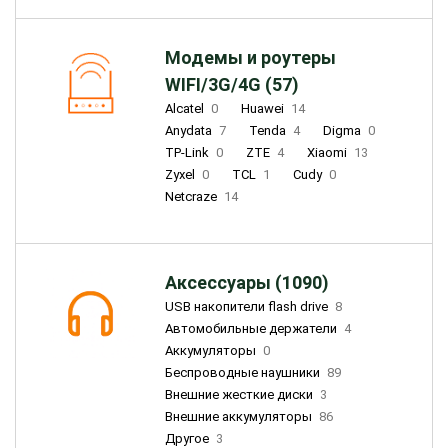
Модемы и роутеры
WIFI/3G/4G (57)
Alcatel
0
Huawei
14
Anydata
7
Tenda
4
Digma
0
TP-Link
0
ZTE
4
Xiaomi
13
Zyxel
0
TCL
1
Cudy
0
Netcraze
14
Аксессуары (1090)
USB накопители flash drive
8
Автомобильные держатели
4
Аккумуляторы
0
Беспроводные наушники
89
Внешние жесткие диски
3
Внешние аккумуляторы
86
Другое
3