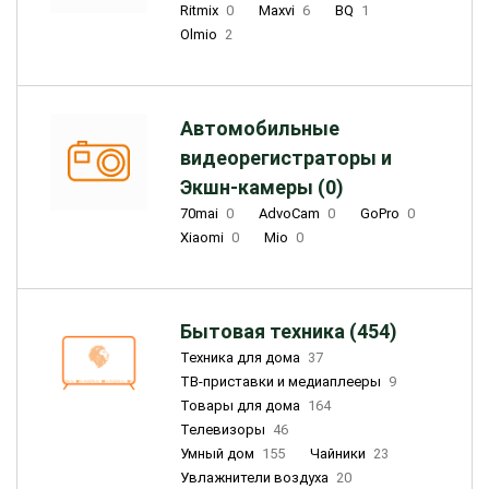
Ritmix
0
Maxvi
6
BQ
1
Olmio
2
Автомобильные
видеорегистраторы и
Экшн-камеры (0)
70mai
0
AdvoCam
0
GoPro
0
Xiaomi
0
Mio
0
Бытовая техника (454)
Техника для дома
37
ТВ-приставки и медиаплееры
9
Товары для дома
164
Телевизоры
46
Умный дом
155
Чайники
23
Увлажнители воздуха
20