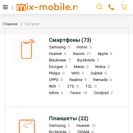
Главная
Каталог
Смартфоны (73)
Samsung
0
Honor
5
Huawei
4
Xiaomi
21
Apple
0
Blackview
7
Bq Mobile
2
Doogee
0
Meizu
0
Nokia
0
Philips
0
VIVO
0
Oukitel
0
OPPO
0
Realme
9
Remade
0
INOI
1
ZTE
0
TCL
0
Infinix
4
Tecno
18
Coolpad
2
Планшеты (22)
Samsung
2
Huawei
12
Bq Mobile
2
DIGMA
0