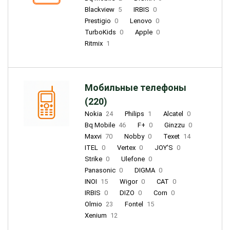
Blackview
5
IRBIS
0
Prestigio
0
Lenovo
0
TurboKids
0
Apple
0
Ritmix
1
Мобильные телефоны
(220)
Nokia
24
Philips
1
Alcatel
0
Bq Mobile
46
F+
0
Ginzzu
0
Maxvi
70
Nobby
0
Texet
14
ITEL
0
Vertex
0
JOY'S
0
Strike
0
Ulefone
0
Panasonic
0
DIGMA
0
INOI
15
Wigor
0
CAT
0
IRBIS
0
DIZO
0
Corn
0
Olmio
23
Fontel
15
Xenium
12