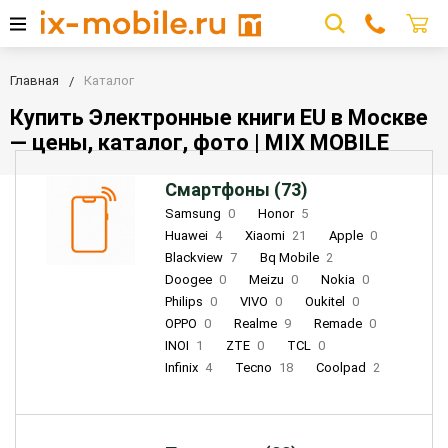
Главная
Каталог
Купить Электронные книги EU в Москве
— цены, каталог, фото | MIX MOBILE
Смартфоны (73)
Samsung
0
Honor
5
Huawei
4
Xiaomi
21
Apple
0
Blackview
7
Bq Mobile
2
Doogee
0
Meizu
0
Nokia
0
Philips
0
VIVO
0
Oukitel
0
OPPO
0
Realme
9
Remade
0
INOI
1
ZTE
0
TCL
0
Infinix
4
Tecno
18
Coolpad
2