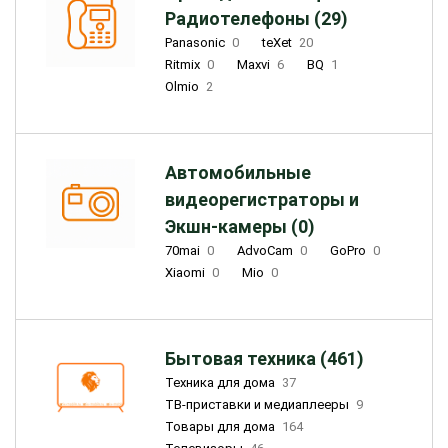
Радиотелефоны (29)
Panasonic
0
teXet
20
Ritmix
0
Maxvi
6
BQ
1
Olmio
2
Автомобильные
видеорегистраторы и
Экшн-камеры (0)
70mai
0
AdvoCam
0
GoPro
0
Xiaomi
0
Mio
0
Бытовая техника (461)
Техника для дома
37
ТВ-приставки и медиаплееры
9
Товары для дома
164