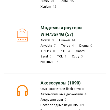
Olmio
23
Fontel
15
Xenium
12
Модемы и роутеры
WIFI/3G/4G (57)
Alcatel
0
Huawei
14
Anydata
7
Tenda
4
Digma
0
TP-Link
0
ZTE
4
Xiaomi
13
Zyxel
0
TCL
1
Cudy
0
Netcraze
14
Аксессуары (1090)
USB накопители flash drive
8
Автомобильные держатели
4
Аккумуляторы
0
Беспроводные наушники
89