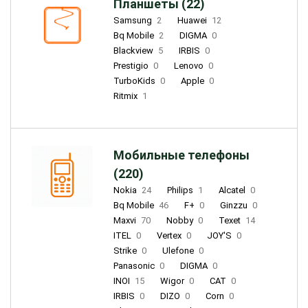
Планшеты (22)
Samsung
2
Huawei
12
Bq Mobile
2
DIGMA
0
Blackview
5
IRBIS
0
Prestigio
0
Lenovo
0
TurboKids
0
Apple
0
Ritmix
1
Мобильные телефоны
(220)
Nokia
24
Philips
1
Alcatel
0
Bq Mobile
46
F+
0
Ginzzu
0
Maxvi
70
Nobby
0
Texet
14
ITEL
0
Vertex
0
JOY'S
0
Strike
0
Ulefone
0
Panasonic
0
DIGMA
0
INOI
15
Wigor
0
CAT
0
IRBIS
0
DIZO
0
Corn
0