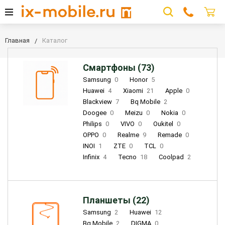
Главная
Каталог
Смартфоны (73)
Samsung
0
Honor
5
Huawei
4
Xiaomi
21
Apple
0
Blackview
7
Bq Mobile
2
Doogee
0
Meizu
0
Nokia
0
Philips
0
VIVO
0
Oukitel
0
OPPO
0
Realme
9
Remade
0
INOI
1
ZTE
0
TCL
0
Infinix
4
Tecno
18
Coolpad
2
Планшеты (22)
Samsung
2
Huawei
12
Bq Mobile
2
DIGMA
0