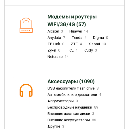
Модемы и роутеры
WIFI/3G/4G (57)
Alcatel
0
Huawei
14
Anydata
7
Tenda
4
Digma
0
TP-Link
0
ZTE
4
Xiaomi
13
Zyxel
0
TCL
1
Cudy
0
Netcraze
14
Аксессуары (1090)
USB накопители flash drive
8
Автомобильные держатели
4
Аккумуляторы
0
Беспроводные наушники
89
Внешние жесткие диски
3
Внешние аккумуляторы
86
Другое
3