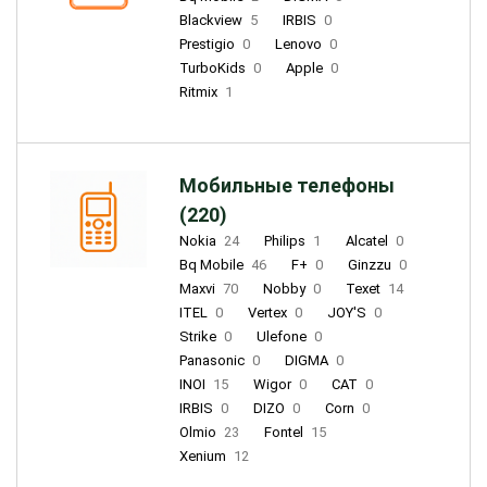
Blackview
5
IRBIS
0
Prestigio
0
Lenovo
0
TurboKids
0
Apple
0
Ritmix
1
Мобильные телефоны
(220)
Nokia
24
Philips
1
Alcatel
0
Bq Mobile
46
F+
0
Ginzzu
0
Maxvi
70
Nobby
0
Texet
14
ITEL
0
Vertex
0
JOY'S
0
Strike
0
Ulefone
0
Panasonic
0
DIGMA
0
INOI
15
Wigor
0
CAT
0
IRBIS
0
DIZO
0
Corn
0
Olmio
23
Fontel
15
Xenium
12