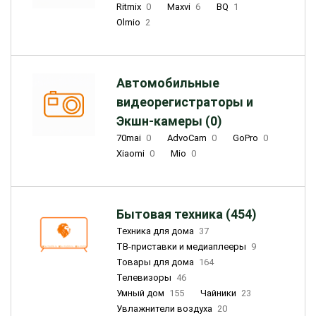
Ritmix
0
Maxvi
6
BQ
1
Olmio
2
Автомобильные
видеорегистраторы и
Экшн-камеры (0)
70mai
0
AdvoCam
0
GoPro
0
Xiaomi
0
Mio
0
Бытовая техника (454)
Техника для дома
37
ТВ-приставки и медиаплееры
9
Товары для дома
164
Телевизоры
46
Умный дом
155
Чайники
23
Увлажнители воздуха
20