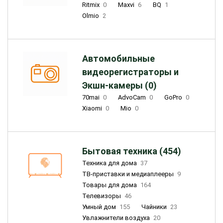
Ritmix
0
Maxvi
6
BQ
1
Olmio
2
Автомобильные
видеорегистраторы и
Экшн-камеры (0)
70mai
0
AdvoCam
0
GoPro
0
Xiaomi
0
Mio
0
Бытовая техника (454)
Техника для дома
37
ТВ-приставки и медиаплееры
9
Товары для дома
164
Телевизоры
46
Умный дом
155
Чайники
23
Увлажнители воздуха
20