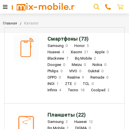
Главная
Каталог
Смартфоны (73)
Samsung
0
Honor
5
Huawei
4
Xiaomi
21
Apple
0
Blackview
7
Bq Mobile
2
Doogee
0
Meizu
0
Nokia
0
Philips
0
VIVO
0
Oukitel
0
OPPO
0
Realme
9
Remade
0
INOI
1
ZTE
0
TCL
0
Infinix
4
Tecno
18
Coolpad
2
Планшеты (22)
Samsung
2
Huawei
12
Bq Mobile
2
DIGMA
0