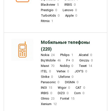
Blackview
5
IRBIS
0
Prestigio
0
Lenovo
0
TurboKids
0
Apple
0
Ritmix
1
Мобильные телефоны
(220)
Nokia
24
Philips
1
Alcatel
0
Bq Mobile
46
F+
0
Ginzzu
0
Maxvi
70
Nobby
0
Texet
14
ITEL
0
Vertex
0
JOY'S
0
Strike
0
Ulefone
0
Panasonic
0
DIGMA
0
INOI
15
Wigor
0
CAT
0
IRBIS
0
DIZO
0
Corn
0
Olmio
23
Fontel
15
Xenium
12