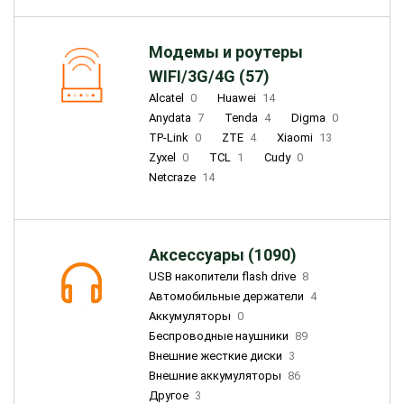
Модемы и роутеры
WIFI/3G/4G (57)
Alcatel
0
Huawei
14
Anydata
7
Tenda
4
Digma
0
TP-Link
0
ZTE
4
Xiaomi
13
Zyxel
0
TCL
1
Cudy
0
Netcraze
14
Аксессуары (1090)
USB накопители flash drive
8
Автомобильные держатели
4
Аккумуляторы
0
Беспроводные наушники
89
Внешние жесткие диски
3
Внешние аккумуляторы
86
Другое
3