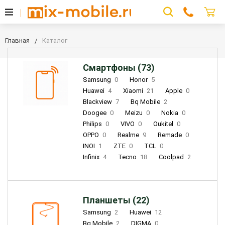
Главная
Каталог
Смартфоны (73)
Samsung
0
Honor
5
Huawei
4
Xiaomi
21
Apple
0
Blackview
7
Bq Mobile
2
Doogee
0
Meizu
0
Nokia
0
Philips
0
VIVO
0
Oukitel
0
OPPO
0
Realme
9
Remade
0
INOI
1
ZTE
0
TCL
0
Infinix
4
Tecno
18
Coolpad
2
Планшеты (22)
Samsung
2
Huawei
12
Bq Mobile
2
DIGMA
0