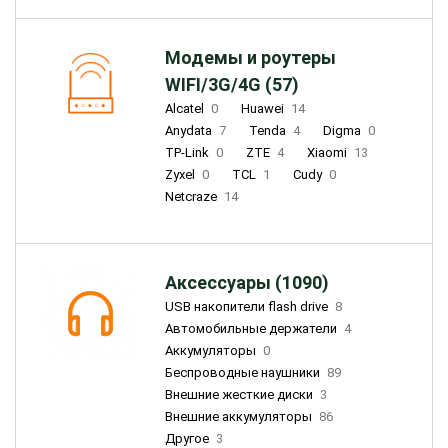
Модемы и роутеры
WIFI/3G/4G (57)
Alcatel
0
Huawei
14
Anydata
7
Tenda
4
Digma
0
TP-Link
0
ZTE
4
Xiaomi
13
Zyxel
0
TCL
1
Cudy
0
Netcraze
14
Аксессуары (1090)
USB накопители flash drive
8
Автомобильные держатели
4
Аккумуляторы
0
Беспроводные наушники
89
Внешние жесткие диски
3
Внешние аккумуляторы
86
Другое
3