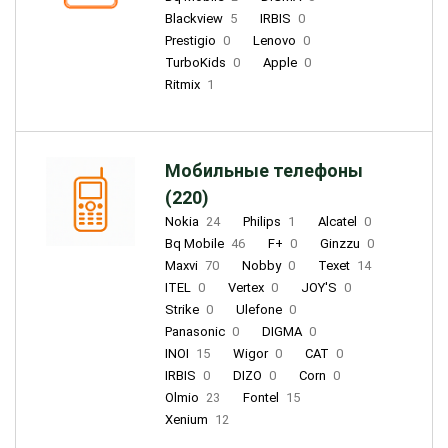
Blackview
5
IRBIS
0
Prestigio
0
Lenovo
0
TurboKids
0
Apple
0
Ritmix
1
Мобильные телефоны
(220)
Nokia
24
Philips
1
Alcatel
0
Bq Mobile
46
F+
0
Ginzzu
0
Maxvi
70
Nobby
0
Texet
14
ITEL
0
Vertex
0
JOY'S
0
Strike
0
Ulefone
0
Panasonic
0
DIGMA
0
INOI
15
Wigor
0
CAT
0
IRBIS
0
DIZO
0
Corn
0
Olmio
23
Fontel
15
Xenium
12