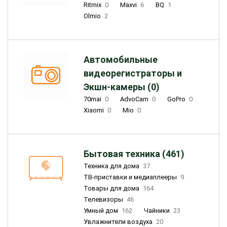
Ritmix
0
Maxvi
6
BQ
1
Olmio
2
Автомобильные
видеорегистраторы и
Экшн-камеры (0)
70mai
0
AdvoCam
0
GoPro
0
Xiaomi
0
Mio
0
Бытовая техника (461)
Техника для дома
37
ТВ-приставки и медиаплееры
9
Товары для дома
164
Телевизоры
46
Умный дом
162
Чайники
23
Увлажнители воздуха
20