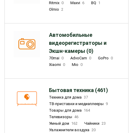
Ritmix
0
Maxvi
6
BQ
1
Olmio
2
Автомобильные
видеорегистраторы и
Экшн-камеры (0)
70mai
0
AdvoCam
0
GoPro
0
Xiaomi
0
Mio
0
Бытовая техника (461)
Техника для дома
37
ТВ-приставки и медиаплееры
9
Товары для дома
164
Телевизоры
46
Умный дом
162
Чайники
23
Увлажнители воздуха
20