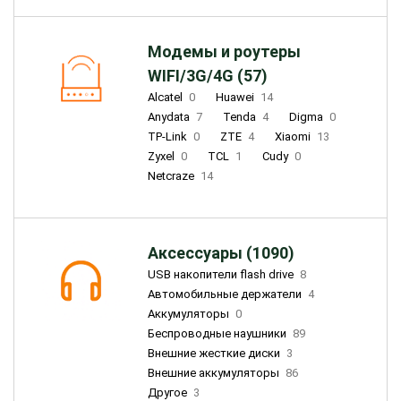
Модемы и роутеры
WIFI/3G/4G (57)
Alcatel
0
Huawei
14
Anydata
7
Tenda
4
Digma
0
TP-Link
0
ZTE
4
Xiaomi
13
Zyxel
0
TCL
1
Cudy
0
Netcraze
14
Аксессуары (1090)
USB накопители flash drive
8
Автомобильные держатели
4
Аккумуляторы
0
Беспроводные наушники
89
Внешние жесткие диски
3
Внешние аккумуляторы
86
Другое
3