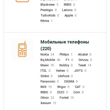
Blackview
5
IRBIS
0
Prestigio
0
Lenovo
0
TurboKids
0
Apple
0
Ritmix
1
Мобильные телефоны
(220)
Nokia
24
Philips
1
Alcatel
0
Bq Mobile
46
F+
0
Ginzzu
0
Maxvi
70
Nobby
0
Texet
14
ITEL
0
Vertex
0
JOY'S
0
Strike
0
Ulefone
0
Panasonic
0
DIGMA
0
INOI
15
Wigor
0
CAT
0
IRBIS
0
DIZO
0
Corn
0
Olmio
23
Fontel
15
Xenium
12