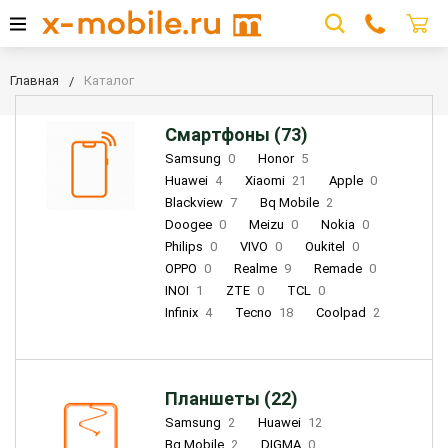
Главная
Каталог
Смартфоны (73)
Samsung
0
Honor
5
Huawei
4
Xiaomi
21
Apple
0
Blackview
7
Bq Mobile
2
Doogee
0
Meizu
0
Nokia
0
Philips
0
VIVO
0
Oukitel
0
OPPO
0
Realme
9
Remade
0
INOI
1
ZTE
0
TCL
0
Infinix
4
Tecno
18
Coolpad
2
Планшеты (22)
Samsung
2
Huawei
12
Bq Mobile
2
DIGMA
0