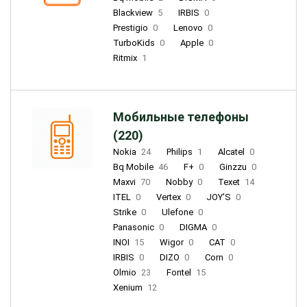
Blackview
5
IRBIS
0
Prestigio
0
Lenovo
0
TurboKids
0
Apple
0
Ritmix
1
Мобильные телефоны
(220)
Nokia
24
Philips
1
Alcatel
0
Bq Mobile
46
F+
0
Ginzzu
0
Maxvi
70
Nobby
0
Texet
14
ITEL
0
Vertex
0
JOY'S
0
Strike
0
Ulefone
0
Panasonic
0
DIGMA
0
INOI
15
Wigor
0
CAT
0
IRBIS
0
DIZO
0
Corn
0
Olmio
23
Fontel
15
Xenium
12