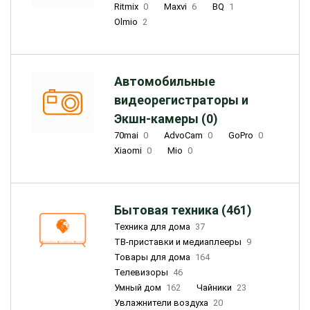
Ritmix
0
Maxvi
6
BQ
1
Olmio
2
Автомобильные
видеорегистраторы и
Экшн-камеры (0)
70mai
0
AdvoCam
0
GoPro
0
Xiaomi
0
Mio
0
Бытовая техника (461)
Техника для дома
37
ТВ-приставки и медиаплееры
9
Товары для дома
164
Телевизоры
46
Умный дом
162
Чайники
23
Увлажнители воздуха
20