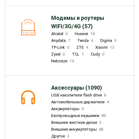
Модемы и роутеры
WIFI/3G/4G (57)
Alcatel
0
Huawei
14
Anydata
7
Tenda
4
Digma
0
TP-Link
0
ZTE
4
Xiaomi
13
Zyxel
0
TCL
1
Cudy
0
Netcraze
14
Аксессуары (1090)
USB накопители flash drive
8
Автомобильные держатели
4
Аккумуляторы
0
Беспроводные наушники
89
Внешние жесткие диски
3
Внешние аккумуляторы
86
Другое
3