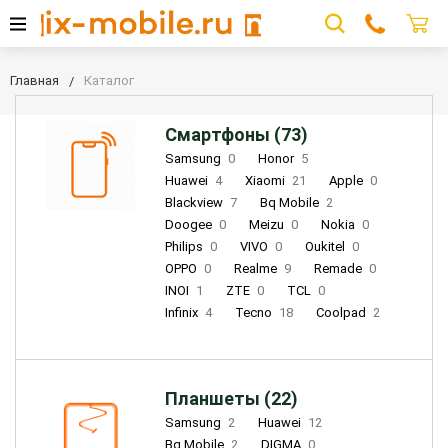
Главная
Каталог
Смартфоны (73)
Samsung
0
Honor
5
Huawei
4
Xiaomi
21
Apple
0
Blackview
7
Bq Mobile
2
Doogee
0
Meizu
0
Nokia
0
Philips
0
VIVO
0
Oukitel
0
OPPO
0
Realme
9
Remade
0
INOI
1
ZTE
0
TCL
0
Infinix
4
Tecno
18
Coolpad
2
Планшеты (22)
Samsung
2
Huawei
12
Bq Mobile
2
DIGMA
0