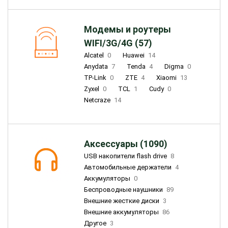
Модемы и роутеры
WIFI/3G/4G (57)
Alcatel
0
Huawei
14
Anydata
7
Tenda
4
Digma
0
TP-Link
0
ZTE
4
Xiaomi
13
Zyxel
0
TCL
1
Cudy
0
Netcraze
14
Аксессуары (1090)
USB накопители flash drive
8
Автомобильные держатели
4
Аккумуляторы
0
Беспроводные наушники
89
Внешние жесткие диски
3
Внешние аккумуляторы
86
Другое
3