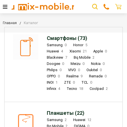
Главная
Каталог
Смартфоны (73)
Samsung
0
Honor
5
Huawei
4
Xiaomi
21
Apple
0
Blackview
7
Bq Mobile
2
Doogee
0
Meizu
0
Nokia
0
Philips
0
VIVO
0
Oukitel
0
OPPO
0
Realme
9
Remade
0
INOI
1
ZTE
0
TCL
0
Infinix
4
Tecno
18
Coolpad
2
Планшеты (22)
Samsung
2
Huawei
12
Bq Mobile
2
DIGMA
0