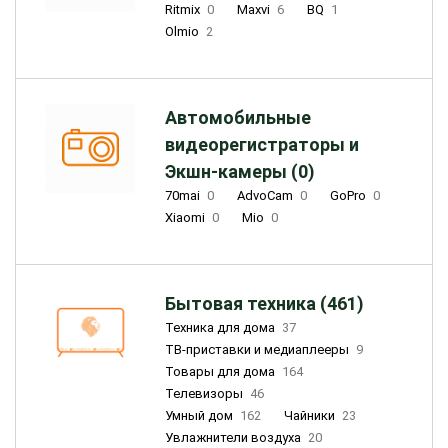
Ritmix
0
Maxvi
6
BQ
1
Olmio
2
Автомобильные
видеорегистраторы и
Экшн-камеры (0)
70mai
0
AdvoCam
0
GoPro
0
Xiaomi
0
Mio
0
Бытовая техника (461)
Техника для дома
37
ТВ-приставки и медиаплееры
9
Товары для дома
164
Телевизоры
46
Умный дом
162
Чайники
23
Увлажнители воздуха
20