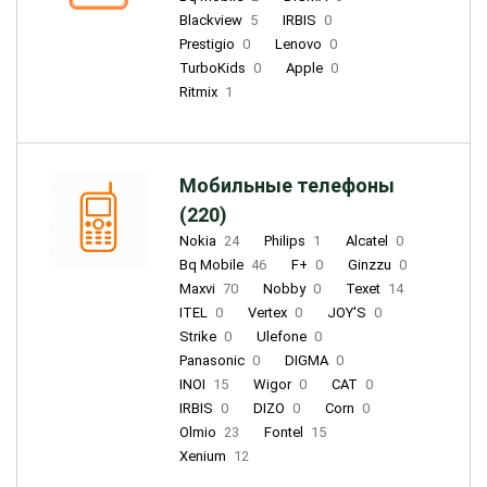
Blackview
5
IRBIS
0
Prestigio
0
Lenovo
0
TurboKids
0
Apple
0
Ritmix
1
Мобильные телефоны
(220)
Nokia
24
Philips
1
Alcatel
0
Bq Mobile
46
F+
0
Ginzzu
0
Maxvi
70
Nobby
0
Texet
14
ITEL
0
Vertex
0
JOY'S
0
Strike
0
Ulefone
0
Panasonic
0
DIGMA
0
INOI
15
Wigor
0
CAT
0
IRBIS
0
DIZO
0
Corn
0
Olmio
23
Fontel
15
Xenium
12