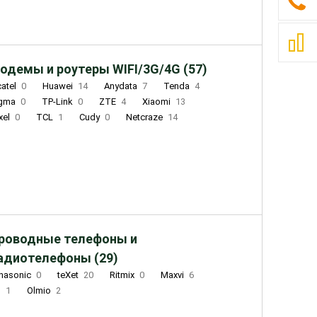
одемы и роутеры WIFI/3G/4G (57)
catel
0
Huawei
14
Anydata
7
Tenda
4
igma
0
TP-Link
0
ZTE
4
Xiaomi
13
xel
0
TCL
1
Cudy
0
Netcraze
14
роводные телефоны и
адиотелефоны (29)
nasonic
0
teXet
20
Ritmix
0
Maxvi
6
Q
1
Olmio
2