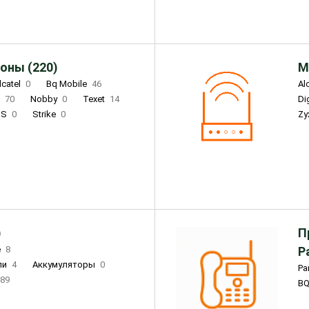
оны (220)
М
lcatel
0
Bq Mobile
46
Al
i
70
Nobby
0
Texet
14
D
'S
0
Strike
0
Zy
DIGMA
0
INOI
15
S
0
DIZO
0
Corn
0
Xenium
12
)
П
e
8
Р
ли
4
Аккумуляторы
0
Pa
89
B
3