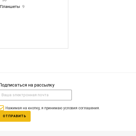
Планшеты
9
ны Apple
35
Фен Dyson
0
nigerz и тд
31
Часы
0
Подписаться на рассылку
Нажимая на кнопку, я принимаю условия соглашения.
ОТПРАВИТЬ