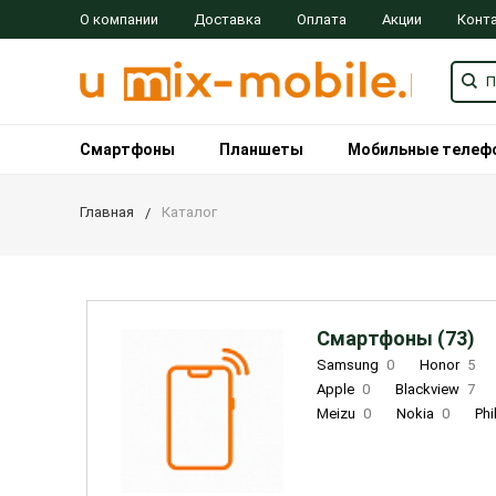
О компании
Доставка
Оплата
Акции
Конт
Смартфоны
Планшеты
Мобильные телеф
Главная
Каталог
Смартфоны (73)
Samsung
0
Honor
5
Apple
0
Blackview
7
Meizu
0
Nokia
0
Phi
Oukitel
0
OPPO
0
Re
INOI
1
ZTE
0
TCL
0
Coolpad
2