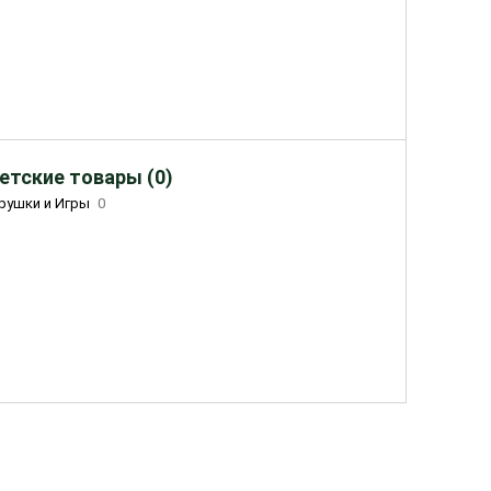
етские товары (0)
рушки и Игры
0