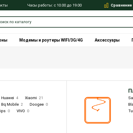
Сравнение
Часы работы: с 10.00 до 19.00
акты
оны
Модемы и роутеры WIFI/3G/4G
Аксессуары
П
Huawei
4
Xiaomi
21
S
Bq Mobile
2
Doogee
0
Bl
lips
0
VIVO
0
Tu
alme
9
Remade
0
Infinix
4
Tecno
18