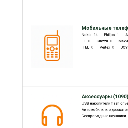
Мобильные телеф
Nokia
24
Philips
1
A
F+
0
Ginzzu
0
Maxv
ITEL
0
Vertex
0
JOY
Ulefone
0
Panasonic
0
Wigor
0
CAT
0
IRBI
Olmio
23
Fontel
15
Аксессуары (1090
USB накопители flash driv
Автомобильные держате
Беспроводные наушники
Внешние жесткие диски