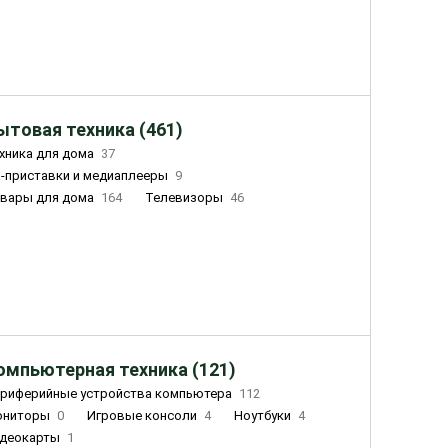
ытовая техника (461)
хника для дома
37
-приставки и медиаплееры
9
вары для дома
164
Телевизоры
46
ный дом
162
Чайники
23
лажнители воздуха
20
омпьютерная техника (121)
риферийные устройства компьютера
112
ониторы
0
Игровые консоли
4
Ноутбуки
4
деокарты
1