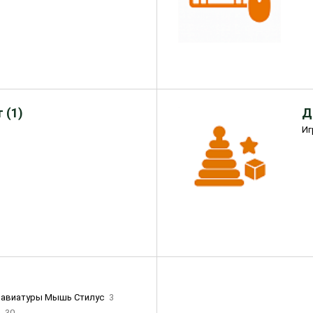
 (1)
Д
Иг
лавиатуры Мышь Стилус
3
и
30