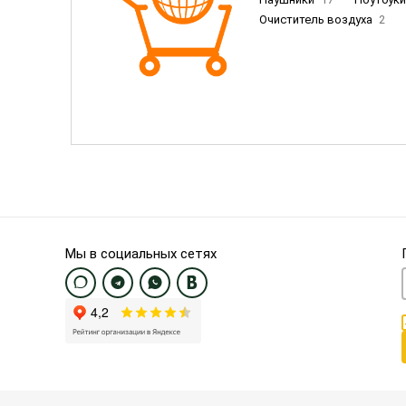
Очиститель воздуха
2
Пылесосы
9
Смартфо
Смартфоны Samsung
20
Смартфоны OnePlus/Pixel/U
Электронные книги EU
3
Мы в социальных сетях