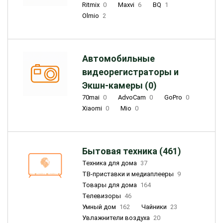
Ritmix
0
Maxvi
6
BQ
1
Olmio
2
Автомобильные
видеорегистраторы и
Экшн-камеры (0)
70mai
0
AdvoCam
0
GoPro
0
Xiaomi
0
Mio
0
Бытовая техника (461)
Техника для дома
37
ТВ-приставки и медиаплееры
9
Товары для дома
164
Телевизоры
46
Умный дом
162
Чайники
23
Увлажнители воздуха
20