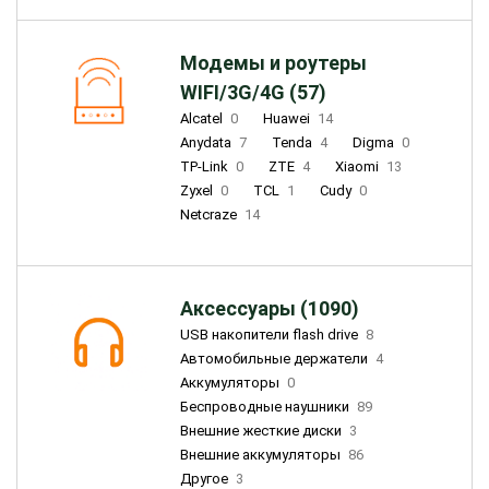
Модемы и роутеры
WIFI/3G/4G (57)
Alcatel
0
Huawei
14
Anydata
7
Tenda
4
Digma
0
TP-Link
0
ZTE
4
Xiaomi
13
Zyxel
0
TCL
1
Cudy
0
Netcraze
14
Аксессуары (1090)
USB накопители flash drive
8
Автомобильные держатели
4
Аккумуляторы
0
Беспроводные наушники
89
Внешние жесткие диски
3
Внешние аккумуляторы
86
Другое
3