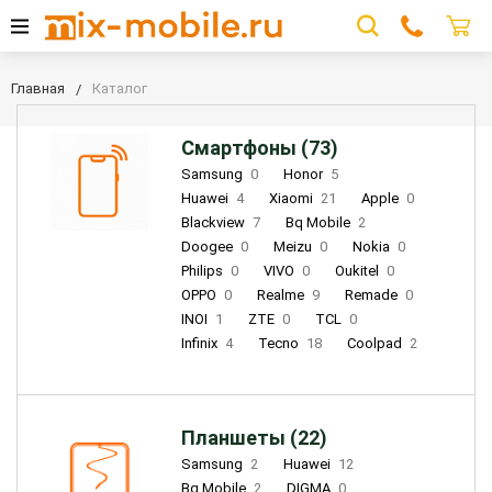
Главная
Каталог
Смартфоны (73)
Samsung
0
Honor
5
Huawei
4
Xiaomi
21
Apple
0
Blackview
7
Bq Mobile
2
Doogee
0
Meizu
0
Nokia
0
Philips
0
VIVO
0
Oukitel
0
OPPO
0
Realme
9
Remade
0
INOI
1
ZTE
0
TCL
0
Infinix
4
Tecno
18
Coolpad
2
Планшеты (22)
Samsung
2
Huawei
12
Bq Mobile
2
DIGMA
0