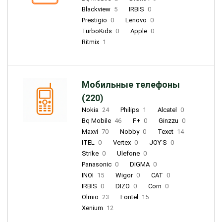
Blackview
5
IRBIS
0
Prestigio
0
Lenovo
0
TurboKids
0
Apple
0
Ritmix
1
Мобильные телефоны
(220)
Nokia
24
Philips
1
Alcatel
0
Bq Mobile
46
F+
0
Ginzzu
0
Maxvi
70
Nobby
0
Texet
14
ITEL
0
Vertex
0
JOY'S
0
Strike
0
Ulefone
0
Panasonic
0
DIGMA
0
INOI
15
Wigor
0
CAT
0
IRBIS
0
DIZO
0
Corn
0
Olmio
23
Fontel
15
Xenium
12