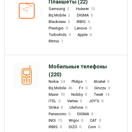
Планшеты (22)
Samsung
2
Huawei
12
Bq Mobile
2
DIGMA
0
Blackview
5
IRBIS
0
Prestigio
0
Lenovo
0
TurboKids
0
Apple
0
Ritmix
1
Мобильные телефоны
(220)
Nokia
24
Philips
1
Alcatel
0
Bq Mobile
46
F+
0
Ginzzu
0
Maxvi
70
Nobby
0
Texet
14
ITEL
0
Vertex
0
JOY'S
0
Strike
0
Ulefone
0
Panasonic
0
DIGMA
0
INOI
15
Wigor
0
CAT
0
IRBIS
0
DIZO
0
Corn
0