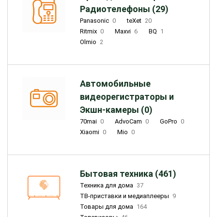
Радиотелефоны (29)
Panasonic
0
teXet
20
Ritmix
0
Maxvi
6
BQ
1
Olmio
2
Автомобильные
видеорегистраторы и
Экшн-камеры (0)
70mai
0
AdvoCam
0
GoPro
0
Xiaomi
0
Mio
0
Бытовая техника (461)
Техника для дома
37
ТВ-приставки и медиаплееры
9
Товары для дома
164