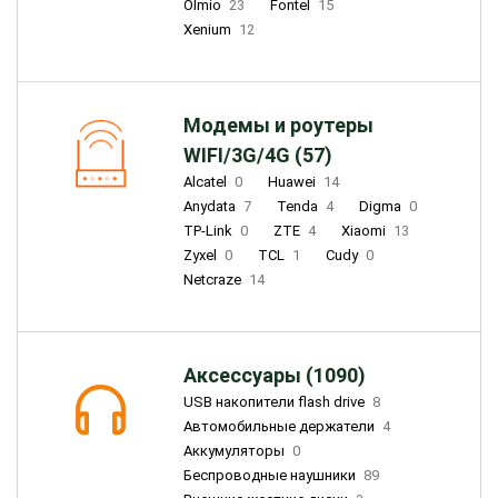
Olmio
23
Fontel
15
Xenium
12
Модемы и роутеры
WIFI/3G/4G (57)
Alcatel
0
Huawei
14
Anydata
7
Tenda
4
Digma
0
TP-Link
0
ZTE
4
Xiaomi
13
Zyxel
0
TCL
1
Cudy
0
Netcraze
14
Аксессуары (1090)
USB накопители flash drive
8
Автомобильные держатели
4
Аккумуляторы
0
Беспроводные наушники
89