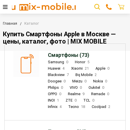
Главная
Каталог
Купить Смартфоны Apple в Москве —
цены, каталог, фото | MIX MOBILE
Смартфоны (73)
Samsung
0
Honor
5
Huawei
4
Xiaomi
21
Apple
0
Blackview
7
Bq Mobile
2
Doogee
0
Meizu
0
Nokia
0
Philips
0
VIVO
0
Oukitel
0
OPPO
0
Realme
9
Remade
0
INOI
1
ZTE
0
TCL
0
Infinix
4
Tecno
18
Coolpad
2