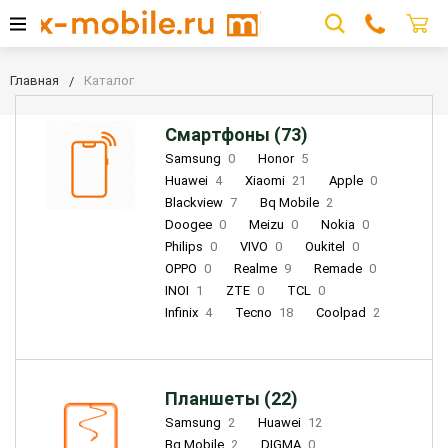
Главная
Каталог
Смартфоны (73)
Samsung
0
Honor
5
Huawei
4
Xiaomi
21
Apple
0
Blackview
7
Bq Mobile
2
Doogee
0
Meizu
0
Nokia
0
Philips
0
VIVO
0
Oukitel
0
OPPO
0
Realme
9
Remade
0
INOI
1
ZTE
0
TCL
0
Infinix
4
Tecno
18
Coolpad
2
Планшеты (22)
Samsung
2
Huawei
12
Bq Mobile
2
DIGMA
0