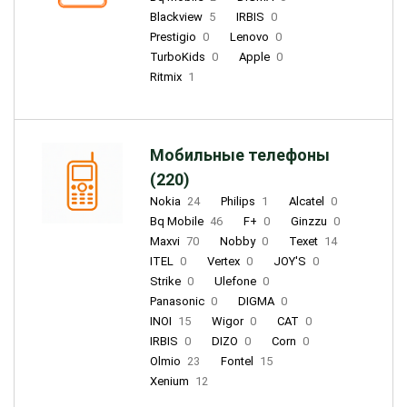
Blackview
5
IRBIS
0
Prestigio
0
Lenovo
0
TurboKids
0
Apple
0
Ritmix
1
Мобильные телефоны
(220)
Nokia
24
Philips
1
Alcatel
0
Bq Mobile
46
F+
0
Ginzzu
0
Maxvi
70
Nobby
0
Texet
14
ITEL
0
Vertex
0
JOY'S
0
Strike
0
Ulefone
0
Panasonic
0
DIGMA
0
INOI
15
Wigor
0
CAT
0
IRBIS
0
DIZO
0
Corn
0
Olmio
23
Fontel
15
Xenium
12