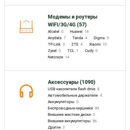
Модемы и роутеры
WIFI/3G/4G (57)
Alcatel
0
Huawei
14
Anydata
7
Tenda
4
Digma
0
TP-Link
0
ZTE
4
Xiaomi
13
Zyxel
0
TCL
1
Cudy
0
Netcraze
14
Аксессуары (1090)
USB накопители flash drive
8
Автомобильные держатели
4
Аккумуляторы
0
Беспроводные наушники
89
Внешние жесткие диски
3
Внешние аккумуляторы
86
Другое
3