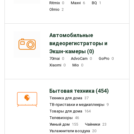
Ritmix
0
Maxvi
6
BQ
1
Olmio
2
Автомобильные
видеорегистраторы и
Экшн-камеры (0)
70mai
0
AdvoCam
0
GoPro
0
Xiaomi
0
Mio
0
Бытовая техника (454)
Техника для дома
37
ТВ-приставки и медиаплееры
9
Товары для дома
164
Телевизоры
46
Умный дом
155
Чайники
23
Увлажнители воздуха
20