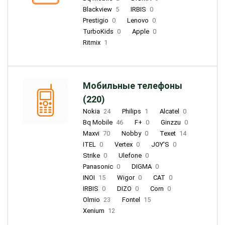
Blackview
5
IRBIS
0
Prestigio
0
Lenovo
0
TurboKids
0
Apple
0
Ritmix
1
Мобильные телефоны
(220)
Nokia
24
Philips
1
Alcatel
0
Bq Mobile
46
F+
0
Ginzzu
0
Maxvi
70
Nobby
0
Texet
14
ITEL
0
Vertex
0
JOY'S
0
Strike
0
Ulefone
0
Panasonic
0
DIGMA
0
INOI
15
Wigor
0
CAT
0
IRBIS
0
DIZO
0
Corn
0
Olmio
23
Fontel
15
Xenium
12