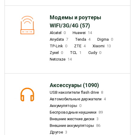
Модемы и роутеры
WIFI/3G/4G (57)
Alcatel
0
Huawei
14
Anydata
7
Tenda
4
Digma
0
TP-Link
0
ZTE
4
Xiaomi
13
Zyxel
0
TCL
1
Cudy
0
Netcraze
14
Аксессуары (1090)
USB накопители flash drive
8
Автомобильные держатели
4
Аккумуляторы
0
Беспроводные наушники
89
Внешние жесткие диски
3
Внешние аккумуляторы
86
Другое
3