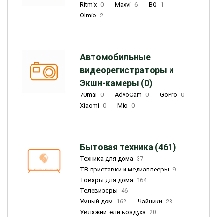
Ritmix
0
Maxvi
6
BQ
1
Olmio
2
Автомобильные
видеорегистраторы и
Экшн-камеры (0)
70mai
0
AdvoCam
0
GoPro
0
Xiaomi
0
Mio
0
Бытовая техника (461)
Техника для дома
37
ТВ-приставки и медиаплееры
9
Товары для дома
164
Телевизоры
46
Умный дом
162
Чайники
23
Увлажнители воздуха
20