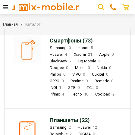
Главная
Каталог
Смартфоны (73)
Samsung
0
Honor
5
Huawei
4
Xiaomi
21
Apple
0
Blackview
7
Bq Mobile
2
Doogee
0
Meizu
0
Nokia
0
Philips
0
VIVO
0
Oukitel
0
OPPO
0
Realme
9
Remade
0
INOI
1
ZTE
0
TCL
0
Infinix
4
Tecno
18
Coolpad
2
Планшеты (22)
Samsung
2
Huawei
12
Bq Mobile
2
DIGMA
0