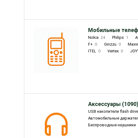
Мобильные телеф
Nokia
24
Philips
1
A
F+
0
Ginzzu
0
Maxv
ITEL
0
Vertex
0
JOY
Ulefone
0
Panasonic
0
Wigor
0
CAT
0
IRBI
Olmio
23
Fontel
15
Аксессуары (1090
USB накопители flash driv
Автомобильные держате
Беспроводные наушники
Внешние жесткие диски