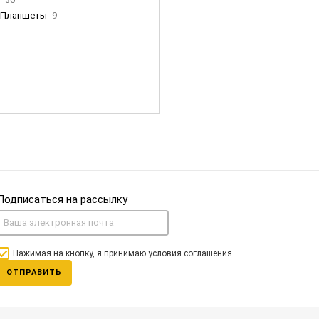
Планшеты
9
ны Apple
35
Фен Dyson
0
nigerz и тд
31
Часы
0
Подписаться на рассылку
Нажимая на кнопку, я принимаю условия соглашения.
ОТПРАВИТЬ