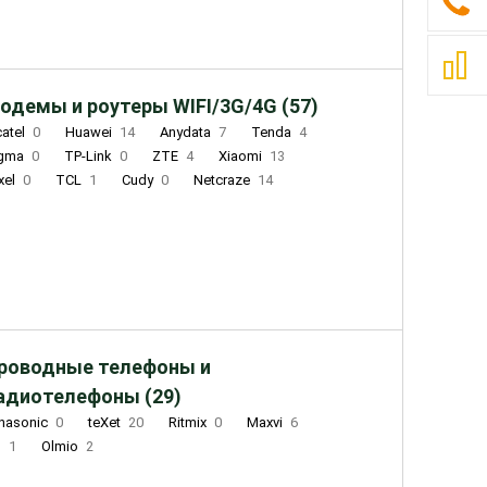
одемы и роутеры WIFI/3G/4G (57)
catel
0
Huawei
14
Anydata
7
Tenda
4
igma
0
TP-Link
0
ZTE
4
Xiaomi
13
xel
0
TCL
1
Cudy
0
Netcraze
14
роводные телефоны и
адиотелефоны (29)
nasonic
0
teXet
20
Ritmix
0
Maxvi
6
Q
1
Olmio
2