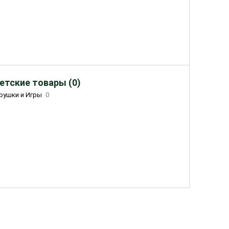
етские товары (0)
рушки и Игры
0