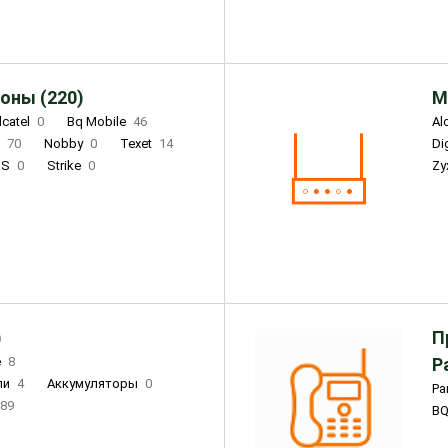
оны (220)
М
lcatel
0
Bq Mobile
46
Al
i
70
Nobby
0
Texet
14
D
'S
0
Strike
0
Zy
DIGMA
0
INOI
15
S
0
DIZO
0
Corn
0
Xenium
12
)
П
e
8
Р
ли
4
Аккумуляторы
0
Pa
89
B
3