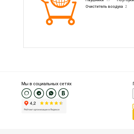
Очиститель воздуха
2
Пылесосы
9
Смартфо
Смартфоны Samsung
20
Смартфоны OnePlus/Pixel/U
Электронные книги EU
3
Мы в социальных сетях