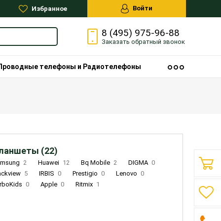
Войти
Избранное
8 (495) 975-96-88
Заказать
обратный
звонок
Проводные телефоны и Радиотелефоны
ланшеты (22)
amsung
2
Huawei
12
Bq Mobile
2
DIGMA
0
ackview
5
IRBIS
0
Prestigio
0
Lenovo
0
rboKids
0
Apple
0
Ritmix
1