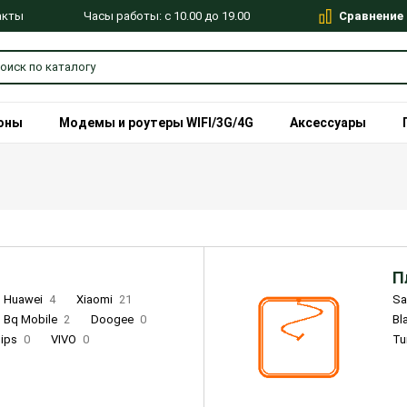
Сравнение
Часы работы: с 10.00 до 19.00
акты
оны
Модемы и роутеры WIFI/3G/4G
Аксессуары
П
Huawei
4
Xiaomi
21
S
Bq Mobile
2
Doogee
0
Bl
lips
0
VIVO
0
Tu
alme
9
Remade
0
Infinix
4
Tecno
18