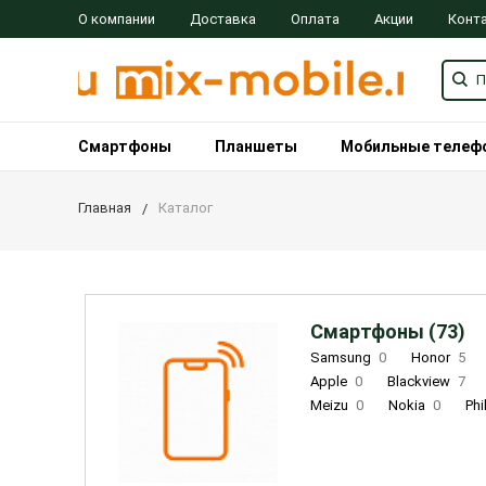
О компании
Доставка
Оплата
Акции
Конт
Смартфоны
Планшеты
Мобильные телеф
Главная
Каталог
Смартфоны (73)
Samsung
0
Honor
5
Apple
0
Blackview
7
Meizu
0
Nokia
0
Phi
Oukitel
0
OPPO
0
Re
INOI
1
ZTE
0
TCL
0
Coolpad
2