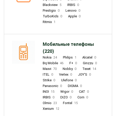
Blackview
5
IRBIS
0
Prestigio
0
Lenovo
0
TurboKids
0
Apple
0
Ritmix
1
Мобильные телефоны
(220)
Nokia
24
Philips
1
Alcatel
0
Bq Mobile
46
F+
0
Ginzzu
0
Maxvi
70
Nobby
0
Texet
14
ITEL
0
Vertex
0
JOY'S
0
Strike
0
Ulefone
0
Panasonic
0
DIGMA
0
INOI
15
Wigor
0
CAT
0
IRBIS
0
DIZO
0
Corn
0
Olmio
23
Fontel
15
Xenium
12