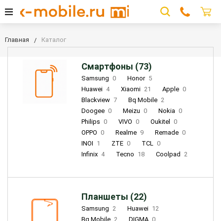
Главная
Каталог
Смартфоны (73)
Samsung
0
Honor
5
Huawei
4
Xiaomi
21
Apple
0
Blackview
7
Bq Mobile
2
Doogee
0
Meizu
0
Nokia
0
Philips
0
VIVO
0
Oukitel
0
OPPO
0
Realme
9
Remade
0
INOI
1
ZTE
0
TCL
0
Infinix
4
Tecno
18
Coolpad
2
Планшеты (22)
Samsung
2
Huawei
12
Bq Mobile
2
DIGMA
0