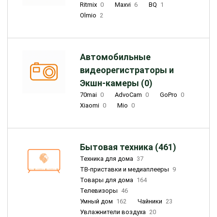
Ritmix
0
Maxvi
6
BQ
1
Olmio
2
Автомобильные
видеорегистраторы и
Экшн-камеры (0)
70mai
0
AdvoCam
0
GoPro
0
Xiaomi
0
Mio
0
Бытовая техника (461)
Техника для дома
37
ТВ-приставки и медиаплееры
9
Товары для дома
164
Телевизоры
46
Умный дом
162
Чайники
23
Увлажнители воздуха
20