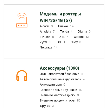
Модемы и роутеры
WIFI/3G/4G (57)
Alcatel
0
Huawei
14
Anydata
7
Tenda
4
Digma
0
TP-Link
0
ZTE
4
Xiaomi
13
Zyxel
0
TCL
1
Cudy
0
Netcraze
14
Аксессуары (1090)
USB накопители flash drive
8
Автомобильные держатели
4
Аккумуляторы
0
Беспроводные наушники
89
Внешние жесткие диски
3
Внешние аккумуляторы
86
Другое
3