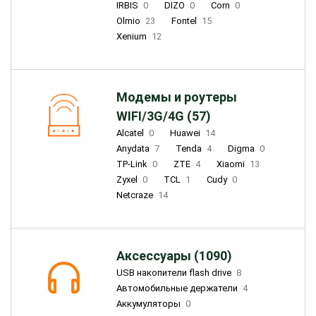
IRBIS
0
DIZO
0
Corn
0
Olmio
23
Fontel
15
Xenium
12
Модемы и роутеры
WIFI/3G/4G (57)
Alcatel
0
Huawei
14
Anydata
7
Tenda
4
Digma
0
TP-Link
0
ZTE
4
Xiaomi
13
Zyxel
0
TCL
1
Cudy
0
Netcraze
14
Аксессуары (1090)
USB накопители flash drive
8
Автомобильные держатели
4
Аккумуляторы
0