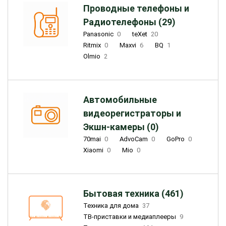
Проводные телефоны и
Радиотелефоны (29)
Panasonic
0
teXet
20
Ritmix
0
Maxvi
6
BQ
1
Olmio
2
Автомобильные
видеорегистраторы и
Экшн-камеры (0)
70mai
0
AdvoCam
0
GoPro
0
Xiaomi
0
Mio
0
Бытовая техника (461)
Техника для дома
37
ТВ-приставки и медиаплееры
9