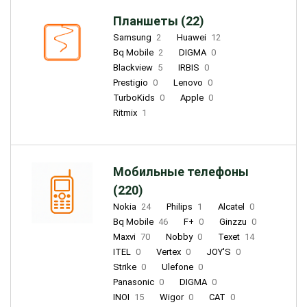
Планшеты (22)
Samsung
2
Huawei
12
Bq Mobile
2
DIGMA
0
Blackview
5
IRBIS
0
Prestigio
0
Lenovo
0
TurboKids
0
Apple
0
Ritmix
1
Мобильные телефоны
(220)
Nokia
24
Philips
1
Alcatel
0
Bq Mobile
46
F+
0
Ginzzu
0
Maxvi
70
Nobby
0
Texet
14
ITEL
0
Vertex
0
JOY'S
0
Strike
0
Ulefone
0
Panasonic
0
DIGMA
0
INOI
15
Wigor
0
CAT
0