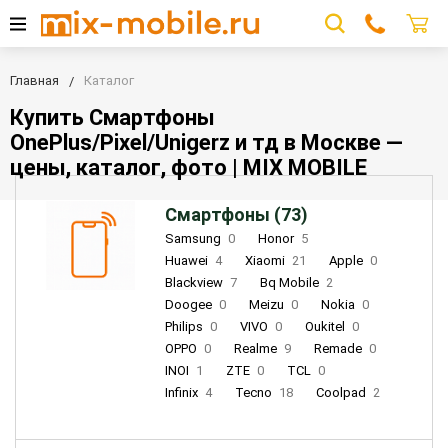
Главная
Каталог
Купить Смартфоны
OnePlus/Pixel/Unigerz и тд в Москве —
цены, каталог, фото | MIX MOBILE
Смартфоны (73)
Samsung
0
Honor
5
Huawei
4
Xiaomi
21
Apple
0
Blackview
7
Bq Mobile
2
Doogee
0
Meizu
0
Nokia
0
Philips
0
VIVO
0
Oukitel
0
OPPO
0
Realme
9
Remade
0
INOI
1
ZTE
0
TCL
0
Infinix
4
Tecno
18
Coolpad
2