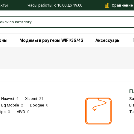
Сравнение
Часы работы: с 10.00 до 19.00
акты
оны
Модемы и роутеры WIFI/3G/4G
Аксессуары
П
Huawei
4
Xiaomi
21
S
Bq Mobile
2
Doogee
0
Bl
lips
0
VIVO
0
Tu
alme
9
Remade
0
Infinix
4
Tecno
18