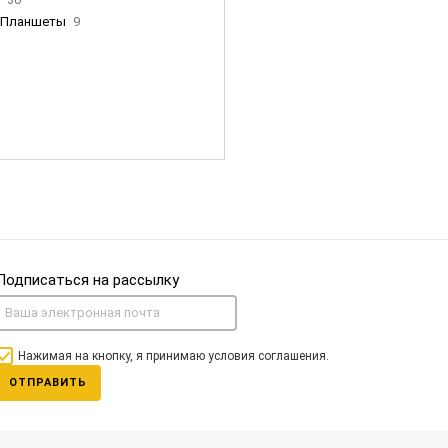
Планшеты
9
ны Apple
35
Фен Dyson
0
nigerz и тд
31
Часы
0
Подписаться на рассылку
Нажимая на кнопку, я принимаю условия соглашения.
ОТПРАВИТЬ