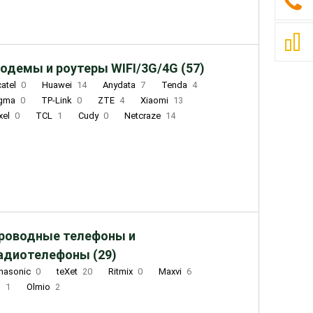
одемы и роутеры WIFI/3G/4G (57)
catel
0
Huawei
14
Anydata
7
Tenda
4
igma
0
TP-Link
0
ZTE
4
Xiaomi
13
xel
0
TCL
1
Cudy
0
Netcraze
14
роводные телефоны и
адиотелефоны (29)
nasonic
0
teXet
20
Ritmix
0
Maxvi
6
Q
1
Olmio
2