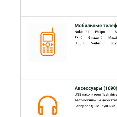
Мобильные телеф
Nokia
24
Philips
1
A
F+
0
Ginzzu
0
Maxv
ITEL
0
Vertex
0
JOY
Ulefone
0
Panasonic
0
Wigor
0
CAT
0
IRBI
Olmio
23
Fontel
15
Аксессуары (1090
USB накопители flash driv
Автомобильные держате
Беспроводные наушники
Внешние жесткие диски