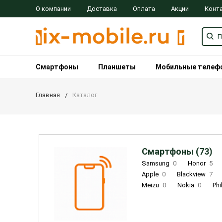
О компании
Доставка
Оплата
Акции
Конт
Смартфоны
Планшеты
Мобильные телеф
Главная
Каталог
Смартфоны (73)
Samsung
0
Honor
5
Apple
0
Blackview
7
Meizu
0
Nokia
0
Phi
Oukitel
0
OPPO
0
Re
INOI
1
ZTE
0
TCL
0
Coolpad
2