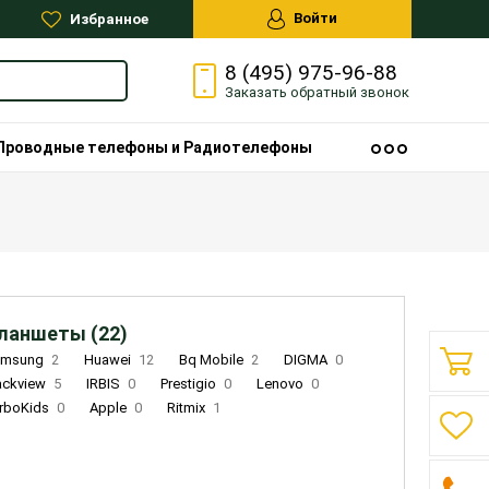
Войти
Избранное
8 (495) 975-96-88
Заказать
обратный
звонок
Проводные телефоны и Радиотелефоны
ланшеты (22)
amsung
2
Huawei
12
Bq Mobile
2
DIGMA
0
ackview
5
IRBIS
0
Prestigio
0
Lenovo
0
rboKids
0
Apple
0
Ritmix
1