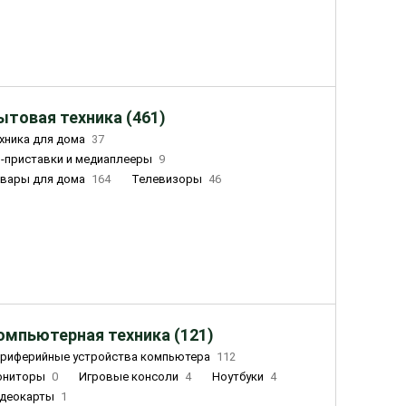
ытовая техника (461)
хника для дома
37
-приставки и медиаплееры
9
вары для дома
164
Телевизоры
46
ный дом
162
Чайники
23
лажнители воздуха
20
омпьютерная техника (121)
риферийные устройства компьютера
112
ониторы
0
Игровые консоли
4
Ноутбуки
4
деокарты
1