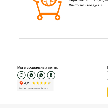
Очиститель воздуха
2
Пылесосы
9
Смартфо
Смартфоны Samsung
20
Смартфоны OnePlus/Pixel/U
Электронные книги EU
3
Мы в социальных сетях