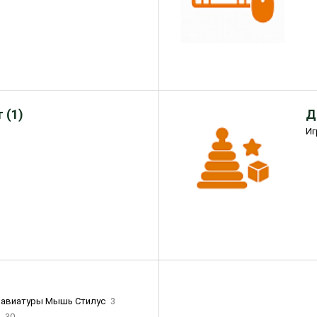
 (1)
Д
Иг
лавиатуры Мышь Стилус
3
и
30