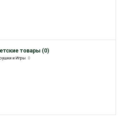
етские товары (0)
рушки и Игры
0