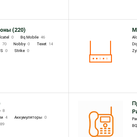
оны (220)
М
lcatel
0
Bq Mobile
46
Al
i
70
Nobby
0
Texet
14
D
'S
0
Strike
0
Zy
DIGMA
0
INOI
15
S
0
DIZO
0
Corn
0
Xenium
12
)
П
e
8
Р
ли
4
Аккумуляторы
0
Pa
89
B
3