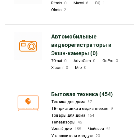
Ritmix
0
Maxvi
6
BQ
1
Olmio
2
Автомобильные
видеорегистраторы и
Экшн-камеры (0)
70mai
0
AdvoCam
0
GoPro
0
Xiaomi
0
Mio
0
Бытовая техника (454)
Техника для дома
37
ТВ-приставки и медиаплееры
9
Товары для дома
164
Телевизоры
46
Умный дом
155
Чайники
23
Увлажнители воздуха
20