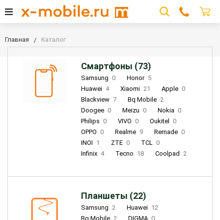
Главная
Каталог
Смартфоны (73)
Samsung
0
Honor
5
Huawei
4
Xiaomi
21
Apple
0
Blackview
7
Bq Mobile
2
Doogee
0
Meizu
0
Nokia
0
Philips
0
VIVO
0
Oukitel
0
OPPO
0
Realme
9
Remade
0
INOI
1
ZTE
0
TCL
0
Infinix
4
Tecno
18
Coolpad
2
Планшеты (22)
Samsung
2
Huawei
12
Bq Mobile
2
DIGMA
0