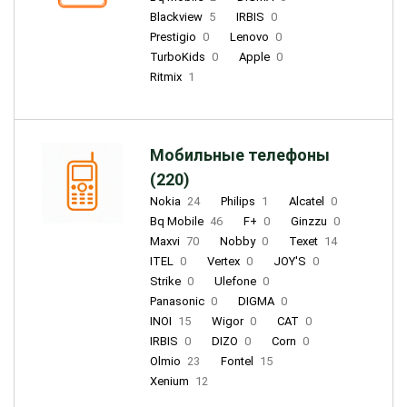
Blackview
5
IRBIS
0
Prestigio
0
Lenovo
0
TurboKids
0
Apple
0
Ritmix
1
Мобильные телефоны
(220)
Nokia
24
Philips
1
Alcatel
0
Bq Mobile
46
F+
0
Ginzzu
0
Maxvi
70
Nobby
0
Texet
14
ITEL
0
Vertex
0
JOY'S
0
Strike
0
Ulefone
0
Panasonic
0
DIGMA
0
INOI
15
Wigor
0
CAT
0
IRBIS
0
DIZO
0
Corn
0
Olmio
23
Fontel
15
Xenium
12