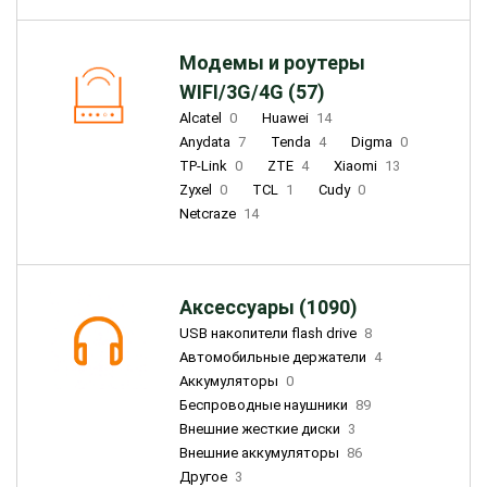
Модемы и роутеры
WIFI/3G/4G (57)
Alcatel
0
Huawei
14
Anydata
7
Tenda
4
Digma
0
TP-Link
0
ZTE
4
Xiaomi
13
Zyxel
0
TCL
1
Cudy
0
Netcraze
14
Аксессуары (1090)
USB накопители flash drive
8
Автомобильные держатели
4
Аккумуляторы
0
Беспроводные наушники
89
Внешние жесткие диски
3
Внешние аккумуляторы
86
Другое
3