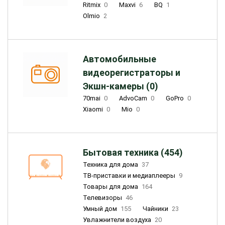
Ritmix
0
Maxvi
6
BQ
1
Olmio
2
Автомобильные
видеорегистраторы и
Экшн-камеры (0)
70mai
0
AdvoCam
0
GoPro
0
Xiaomi
0
Mio
0
Бытовая техника (454)
Техника для дома
37
ТВ-приставки и медиаплееры
9
Товары для дома
164
Телевизоры
46
Умный дом
155
Чайники
23
Увлажнители воздуха
20