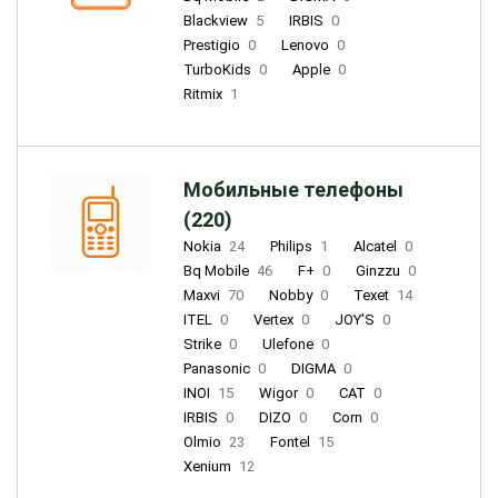
Blackview
5
IRBIS
0
Prestigio
0
Lenovo
0
TurboKids
0
Apple
0
Ritmix
1
Мобильные телефоны
(220)
Nokia
24
Philips
1
Alcatel
0
Bq Mobile
46
F+
0
Ginzzu
0
Maxvi
70
Nobby
0
Texet
14
ITEL
0
Vertex
0
JOY'S
0
Strike
0
Ulefone
0
Panasonic
0
DIGMA
0
INOI
15
Wigor
0
CAT
0
IRBIS
0
DIZO
0
Corn
0
Olmio
23
Fontel
15
Xenium
12