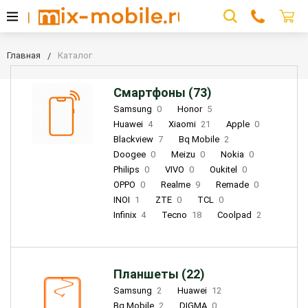
Главная
Каталог
Смартфоны (73)
Samsung
0
Honor
5
Huawei
4
Xiaomi
21
Apple
0
Blackview
7
Bq Mobile
2
Doogee
0
Meizu
0
Nokia
0
Philips
0
VIVO
0
Oukitel
0
OPPO
0
Realme
9
Remade
0
INOI
1
ZTE
0
TCL
0
Infinix
4
Tecno
18
Coolpad
2
Планшеты (22)
Samsung
2
Huawei
12
Bq Mobile
2
DIGMA
0