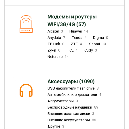
Модемы и роутеры
WIFI/3G/4G (57)
Alcatel
0
Huawei
14
Anydata
7
Tenda
4
Digma
0
TP-Link
0
ZTE
4
Xiaomi
13
Zyxel
0
TCL
1
Cudy
0
Netcraze
14
Аксессуары (1090)
USB накопители flash drive
8
Автомобильные держатели
4
Аккумуляторы
0
Беспроводные наушники
89
Внешние жесткие диски
3
Внешние аккумуляторы
86
Другое
3