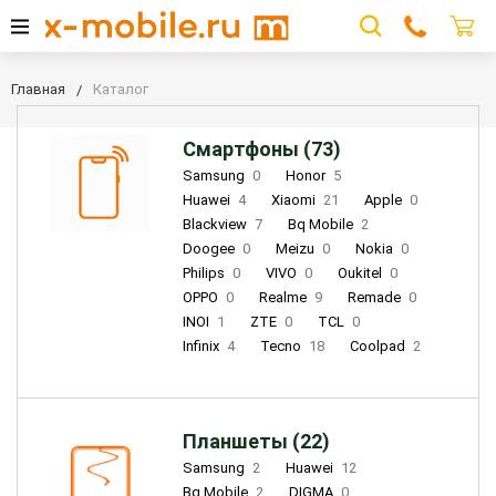
Главная
Каталог
Смартфоны (73)
Samsung
0
Honor
5
Huawei
4
Xiaomi
21
Apple
0
Blackview
7
Bq Mobile
2
Doogee
0
Meizu
0
Nokia
0
Philips
0
VIVO
0
Oukitel
0
OPPO
0
Realme
9
Remade
0
INOI
1
ZTE
0
TCL
0
Infinix
4
Tecno
18
Coolpad
2
Планшеты (22)
Samsung
2
Huawei
12
Bq Mobile
2
DIGMA
0