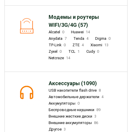
Модемы и роутеры
WIFI/3G/4G (57)
Alcatel
0
Huawei
14
Anydata
7
Tenda
4
Digma
0
TP-Link
0
ZTE
4
Xiaomi
13
Zyxel
0
TCL
1
Cudy
0
Netcraze
14
Аксессуары (1090)
USB накопители flash drive
8
Автомобильные держатели
4
Аккумуляторы
0
Беспроводные наушники
89
Внешние жесткие диски
3
Внешние аккумуляторы
86
Другое
3