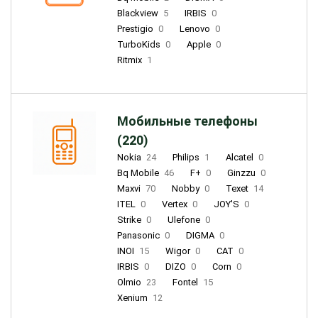
Blackview
5
IRBIS
0
Prestigio
0
Lenovo
0
TurboKids
0
Apple
0
Ritmix
1
Мобильные телефоны
(220)
Nokia
24
Philips
1
Alcatel
0
Bq Mobile
46
F+
0
Ginzzu
0
Maxvi
70
Nobby
0
Texet
14
ITEL
0
Vertex
0
JOY'S
0
Strike
0
Ulefone
0
Panasonic
0
DIGMA
0
INOI
15
Wigor
0
CAT
0
IRBIS
0
DIZO
0
Corn
0
Olmio
23
Fontel
15
Xenium
12