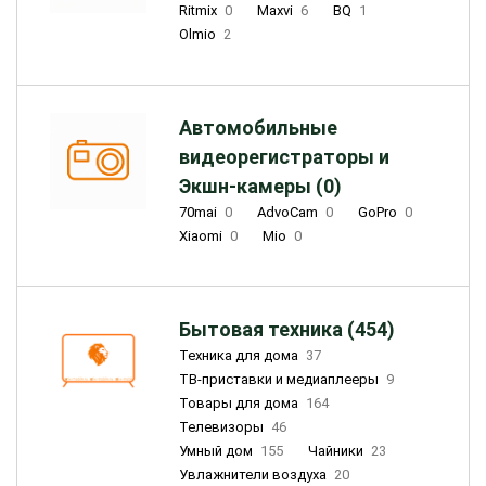
Ritmix
0
Maxvi
6
BQ
1
Olmio
2
Автомобильные
видеорегистраторы и
Экшн-камеры (0)
70mai
0
AdvoCam
0
GoPro
0
Xiaomi
0
Mio
0
Бытовая техника (454)
Техника для дома
37
ТВ-приставки и медиаплееры
9
Товары для дома
164
Телевизоры
46
Умный дом
155
Чайники
23
Увлажнители воздуха
20