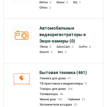
Ritmix
0
Maxvi
6
BQ
1
Olmio
2
Автомобильные
видеорегистраторы и
Экшн-камеры (0)
70mai
0
AdvoCam
0
GoPro
0
Xiaomi
0
Mio
0
Бытовая техника (461)
Техника для дома
37
ТВ-приставки и медиаплееры
9
Товары для дома
164
Телевизоры
46
Умный дом
162
Чайники
23
Увлажнители воздуха
20