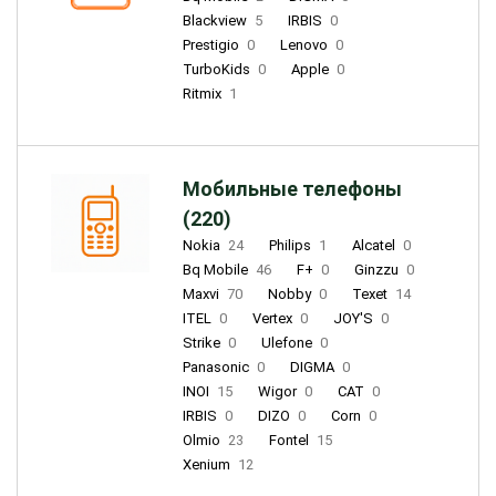
Blackview
5
IRBIS
0
Prestigio
0
Lenovo
0
TurboKids
0
Apple
0
Ritmix
1
Мобильные телефоны
(220)
Nokia
24
Philips
1
Alcatel
0
Bq Mobile
46
F+
0
Ginzzu
0
Maxvi
70
Nobby
0
Texet
14
ITEL
0
Vertex
0
JOY'S
0
Strike
0
Ulefone
0
Panasonic
0
DIGMA
0
INOI
15
Wigor
0
CAT
0
IRBIS
0
DIZO
0
Corn
0
Olmio
23
Fontel
15
Xenium
12