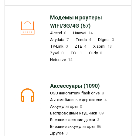
Модемы и роутеры
WIFI/3G/4G (57)
Alcatel
0
Huawei
14
Anydata
7
Tenda
4
Digma
0
TP-Link
0
ZTE
4
Xiaomi
13
Zyxel
0
TCL
1
Cudy
0
Netcraze
14
Аксессуары (1090)
USB накопители flash drive
8
Автомобильные держатели
4
Аккумуляторы
0
Беспроводные наушники
89
Внешние жесткие диски
3
Внешние аккумуляторы
86
Другое
3