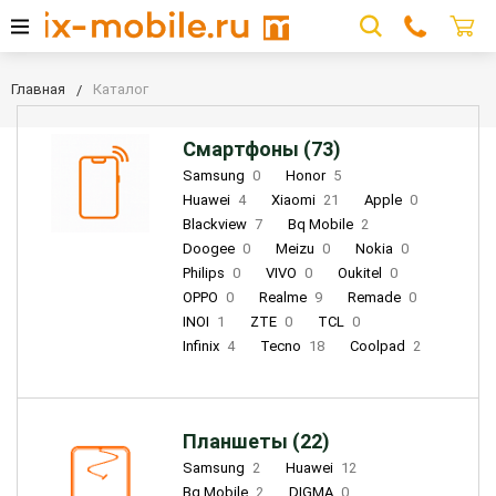
Главная
Каталог
Смартфоны (73)
Samsung
0
Honor
5
Huawei
4
Xiaomi
21
Apple
0
Blackview
7
Bq Mobile
2
Doogee
0
Meizu
0
Nokia
0
Philips
0
VIVO
0
Oukitel
0
OPPO
0
Realme
9
Remade
0
INOI
1
ZTE
0
TCL
0
Infinix
4
Tecno
18
Coolpad
2
Планшеты (22)
Samsung
2
Huawei
12
Bq Mobile
2
DIGMA
0