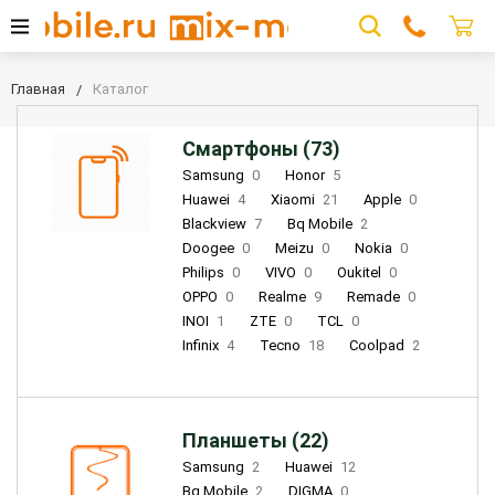
Главная
Каталог
Смартфоны (73)
Samsung
0
Honor
5
Huawei
4
Xiaomi
21
Apple
0
Blackview
7
Bq Mobile
2
Doogee
0
Meizu
0
Nokia
0
Philips
0
VIVO
0
Oukitel
0
OPPO
0
Realme
9
Remade
0
INOI
1
ZTE
0
TCL
0
Infinix
4
Tecno
18
Coolpad
2
Планшеты (22)
Samsung
2
Huawei
12
Bq Mobile
2
DIGMA
0