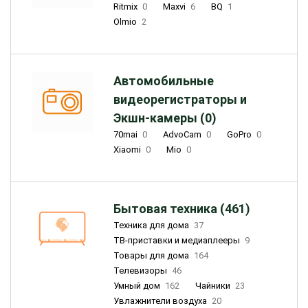
Ritmix
0
Maxvi
6
BQ
1
Olmio
2
Автомобильные
видеорегистраторы и
Экшн-камеры (0)
70mai
0
AdvoCam
0
GoPro
0
Xiaomi
0
Mio
0
Бытовая техника (461)
Техника для дома
37
ТВ-приставки и медиаплееры
9
Товары для дома
164
Телевизоры
46
Умный дом
162
Чайники
23
Увлажнители воздуха
20