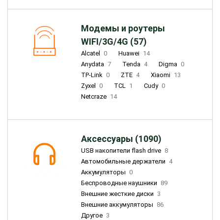
Модемы и роутеры
WIFI/3G/4G (57)
Alcatel
0
Huawei
14
Anydata
7
Tenda
4
Digma
0
TP-Link
0
ZTE
4
Xiaomi
13
Zyxel
0
TCL
1
Cudy
0
Netcraze
14
Аксессуары (1090)
USB накопители flash drive
8
Автомобильные держатели
4
Аккумуляторы
0
Беспроводные наушники
89
Внешние жесткие диски
3
Внешние аккумуляторы
86
Другое
3