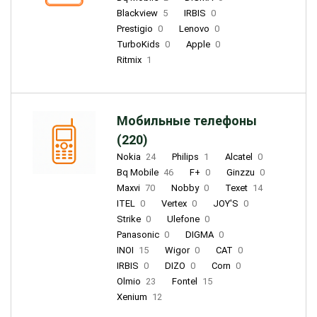
Blackview
5
IRBIS
0
Prestigio
0
Lenovo
0
TurboKids
0
Apple
0
Ritmix
1
Мобильные телефоны
(220)
Nokia
24
Philips
1
Alcatel
0
Bq Mobile
46
F+
0
Ginzzu
0
Maxvi
70
Nobby
0
Texet
14
ITEL
0
Vertex
0
JOY'S
0
Strike
0
Ulefone
0
Panasonic
0
DIGMA
0
INOI
15
Wigor
0
CAT
0
IRBIS
0
DIZO
0
Corn
0
Olmio
23
Fontel
15
Xenium
12